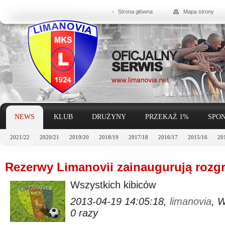
Strona główna
Mapa strony
NEWS
KLUB
DRUŻYNY
PRZEKAŻ 1%
SPON
2021/22
2020/21
2019/20
2018/19
2017/18
2016/17
2015/16
20
LINKI
Rezerwy Limanovii zainaugurują rozg
Wszystkich kibiców
2013-04-19 14:05:18,
limanovia
, 
0 razy