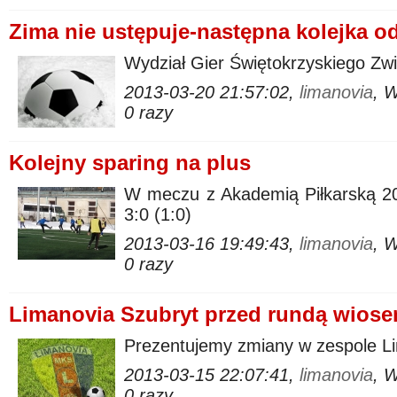
Zima nie ustępuje-następna kolejka od
Wydział Gier Świętokrzyskiego Zw
2013-03-20 21:57:02,
limanovia
, 
0 razy
Kolejny sparing na plus
W meczu z Akademią Piłkarską 20
3:0 (1:0)
2013-03-16 19:49:43,
limanovia
, 
0 razy
Limanovia Szubryt przed rundą wios
Prezentujemy zmiany w zespole Li
2013-03-15 22:07:41,
limanovia
, 
0 razy