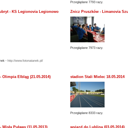
Przeglądane 7793 razy.
bryt - KS Legionovia Legionowo
Znicz Pruszków - Limanovia Szu
Przeglądane 7973 razy.
nek -
http://www.fotonatanek.pl/
 Olimpia Elbląg (21.05.2014)
stadion Stali Mielec 18.05.2014
Przeglądane 8333 razy.
 Wisła Puławy (11.05.2013)
wyjazd do Lublina (03.05.2014)