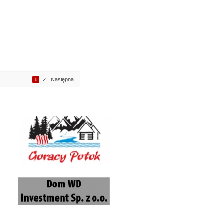
1
2
Następna