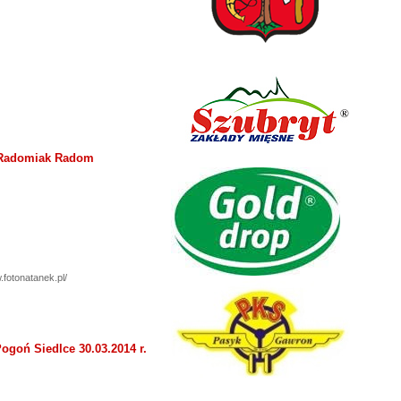
 Radomiak Radom
.fotonatanek.pl/
goń Siedlce 30.03.2014 r.