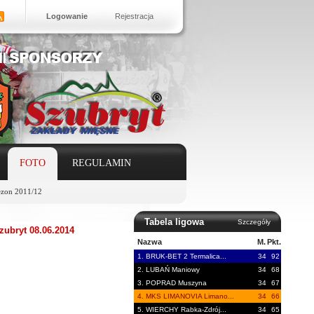
Logowanie
Rejestracja
FOTO
REGULAMIN
ezon 2011/12
Tabela ligowa
Szczegóły
ubryt 08.06.2014
Nazwa
M.
Pkt.
1. BRUK-BET 2 Termalica...
34
92
2. LUBAŃ Maniowy
34
68
3. POPRAD Muszyna
34
67
4. MKS LIMANOVIA Limano...
34
66
5. WIERCHY Rabka-Zdrój...
34
65