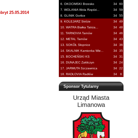
6. OKOCIMSKI Brzesko
34
60
7. WOLANIA Wola Rzędzi...
34
59
bryt 25.05.2014
8. GLINIK Gorlice
34
55
9. KOLEJARZ Stróże
34
49
10. WATRA Białka Tatrza...
34
48
11. TARNOVIA Tarnów
34
46
12. METAL Tarnów
34
43
13. SOKÓŁ Słopnice
34
36
14. SKALNIK Kamionka Wie...
34
35
15. BOCHEŃSKI KS
34
31
16. DUNAJEC Zakliczyn
34
24
17. JARMUTA Szczawnica
34
22
18. RADŁOVIA Radłów
34
6
Sponsor Tytularny
Urząd Miasta
Limanowa