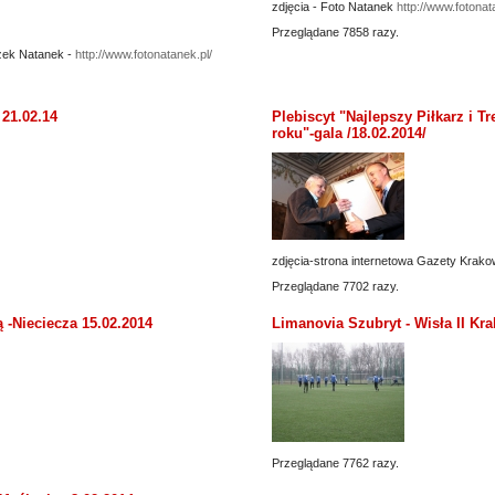
zdjęcia - Foto Natanek
http://www.fotonat
Przeglądane 7858 razy.
zek Natanek -
http://www.fotonatanek.pl/
 21.02.14
Plebiscyt "Najlepszy Piłkarz i T
roku"-gala /18.02.2014/
zdjęcia-strona internetowa Gazety Krako
Przeglądane 7702 razy.
 -Nieciecza 15.02.2014
Limanovia Szubryt - Wisła II Kra
Przeglądane 7762 razy.