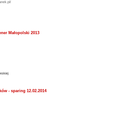
anek.pl/
rener Małopolski 2013
wskiej
ków - sparing 12.02.2014