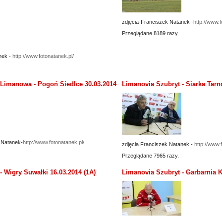
zdjęcia-Franciszek Natanek -
http://www.f
Przeglądane 8189 razy.
nek -
http://www.fotonatanek.pl/
Limanowa - Pogoń Siedlce 30.03.2014
Limanovia Szubryt - Siarka Tarn
 Natanek-
http://www.fotonatanek.pl/
zdjęcia Franciszek Natanek -
http://www.
Przeglądane 7965 razy.
- Wigry Suwałki 16.03.2014 (1A)
Limanovia Szubryt - Garbarnia 