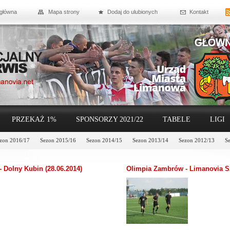
 główna
Mapa strony
Dodaj do ulubionych
Kontakt
PRZEKAŻ 1%
SPONSORZY 2021/22
TABELE
LIGI
zon 2016/17
Sezon 2015/16
Sezon 2014/15
Sezon 2013/14
Sezon 2012/13
S
 Dolny Kubin (28.06.2014)
Olimpia Zambrów - Limanovia Sz