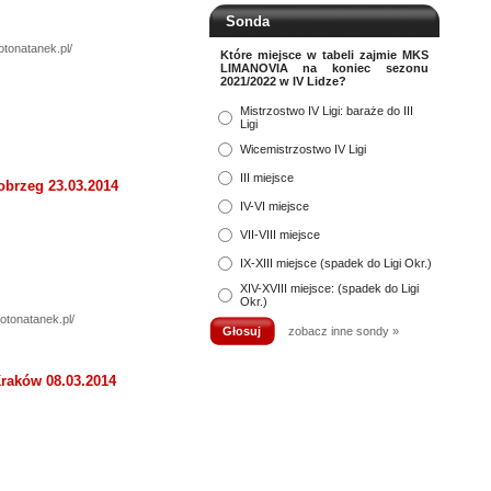
Sonda
otonatanek.pl/
Które miejsce w tabeli zajmie MKS
LIMANOVIA na koniec sezonu
2021/2022 w IV Lidze?
Mistrzostwo IV Ligi: baraże do III
Ligi
Wicemistrzostwo IV Ligi
III miejsce
obrzeg 23.03.2014
IV-VI miejsce
VII-VIII miejsce
IX-XIII miejsce (spadek do Ligi Okr.)
XIV-XVIII miejsce: (spadek do Ligi
Okr.)
fotonatanek.pl/
zobacz inne sondy »
Kraków 08.03.2014