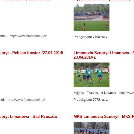
tanek -
http://www.fotonatanek.pl/
Przeglądane 7700 razy.
ryt - Pelikan Łowicz /27.04.2014/
Limanovia Szubryt LImanowa -
23.04.2014 r.
zdjęcia - Franciszek Natanek -
http://www
nek -
http://www.fotonatanek.pl/
Przeglądane 7972 razy.
bryt Limanowa - Stal Rzeszów
MKS Limanovia Szubryt - MKS Po