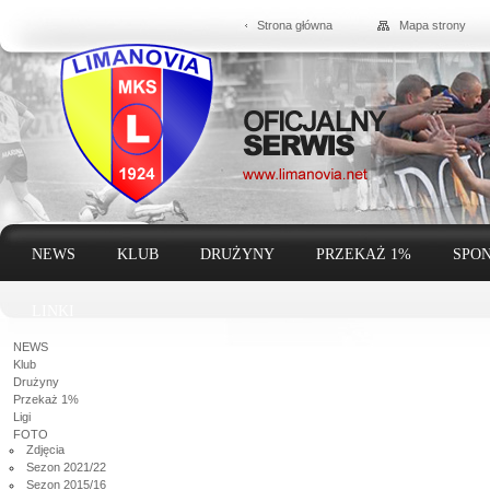
Strona główna
Mapa strony
NEWS
KLUB
DRUŻYNY
PRZEKAŻ 1%
SPON
LINKI
NEWS
Klub
Drużyny
Przekaż 1%
Ligi
FOTO
Zdjęcia
Sezon 2021/22
Sezon 2015/16