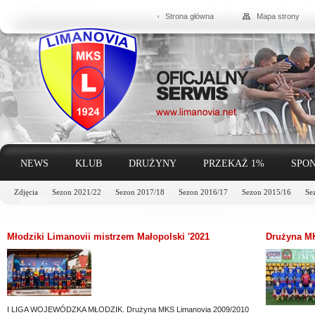
Strona główna
Mapa strony
NEWS
KLUB
DRUŻYNY
PRZEKAŻ 1%
SPON
Zdjęcia
Sezon 2021/22
Sezon 2017/18
Sezon 2016/17
Sezon 2015/16
Se
LINKI
Młodziki Limanovii mistrzem Małopolski '2021
Drużyna M
I LIGA WOJEWÓDZKA MŁODZIK. Drużyna MKS Limanovia 2009/2010