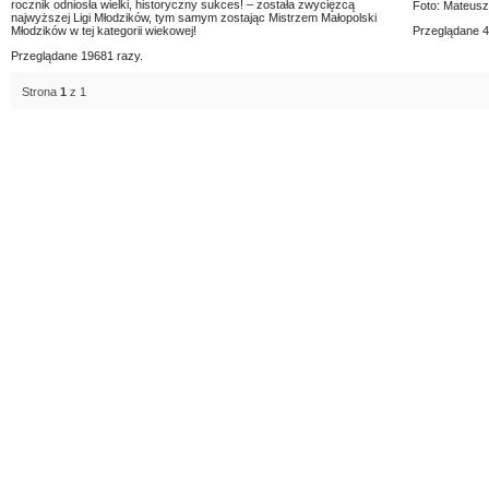
rocznik odniosła wielki, historyczny sukces! – została zwycięzcą
Foto: Mateusz
najwyższej Ligi Młodzików, tym samym zostając Mistrzem Małopolski
Młodzików w tej kategorii wiekowej!
Przeglądane 4
Przeglądane 19681 razy.
Strona
1
z 1