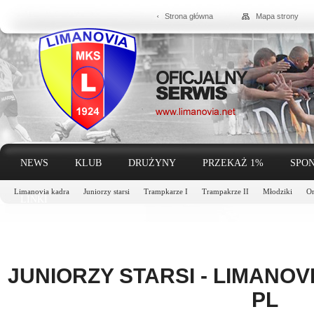
Strona główna
Mapa strony
NEWS
KLUB
DRUŻYNY
PRZEKAŻ 1%
SPON
Limanovia kadra
Juniorzy starsi
Trampkarze I
Trampakrze II
Młodziki
Or
LINKI
JUNIORZY STARSI - LIMANOV
PL