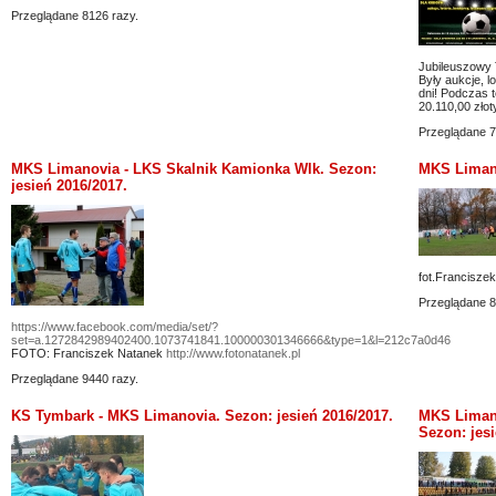
Przeglądane 8126 razy.
Jubileuszowy 
Były aukcje, l
dni! Podczas 
20.110,00 złoty
Przeglądane 7
MKS Limanovia - LKS Skalnik Kamionka Wlk. Sezon:
MKS Limano
jesień 2016/2017.
fot.Francisze
Przeglądane 8
https://www.facebook.com/media/set/?
set=a.1272842989402400.1073741841.100000301346666&type=1&l=212c7a0d46
FOTO: Franciszek Natanek
http://www.fotonatanek.pl
Przeglądane 9440 razy.
KS Tymbark - MKS Limanovia. Sezon: jesień 2016/2017.
MKS Limano
Sezon: jes