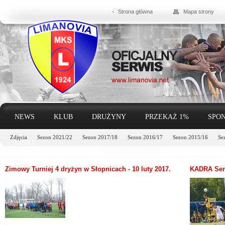
Strona główna
Mapa strony
NEWS
KLUB
DRUŻYNY
PRZEKAŻ 1%
SPON
Zdjęcia
Sezon 2021/22
Sezon 2017/18
Sezon 2016/17
Sezon 2015/16
Se
LINKI
Zimowy Turniej 4 dryżyn w Słopnicach - 10 luty 2017.
KADRA Sen