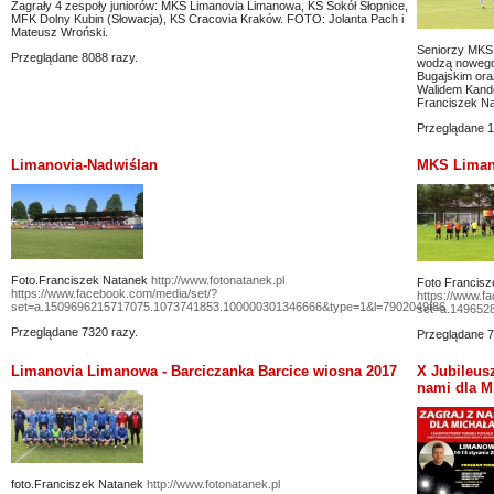
Zagrały 4 zespoły juniorów: MKS Limanovia Limanowa, KS Sokół Słopnice,
MFK Dolny Kubin (Słowacja), KS Cracovia Kraków. FOTO: Jolanta Pach i
Mateusz Wroński.
Seniorzy MKS 
Przeglądane 8088 razy.
wodzą nowego
Bugajskim ora
Walidem Kande
Franciszek N
Przeglądane 1
Limanovia-Nadwiślan
MKS Limano
Foto.Franciszek Natanek
http://www.fotonatanek.pl
Foto Francis
https://www.facebook.com/media/set/?
https://www.f
set=a.1509696215717075.1073741853.100000301346666&type=1&l=7902049f86
set=a.149652
Przeglądane 7320 razy.
Przeglądane 7
Limanovia Limanowa - Barciczanka Barcice wiosna 2017
X Jubileus
nami dla Mi
foto.Franciszek Natanek
http://www.fotonatanek.pl