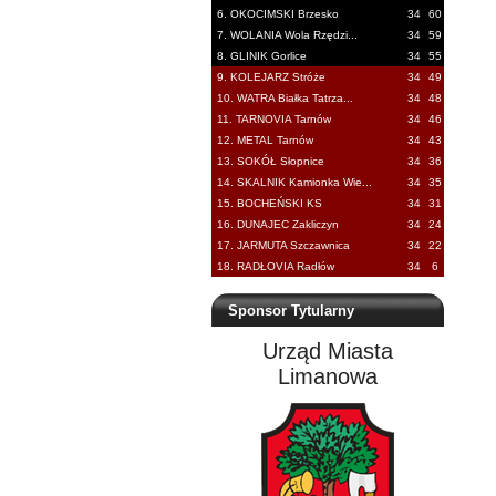
6. OKOCIMSKI Brzesko
34
60
7. WOLANIA Wola Rzędzi...
34
59
8. GLINIK Gorlice
34
55
9. KOLEJARZ Stróże
34
49
10. WATRA Białka Tatrza...
34
48
11. TARNOVIA Tarnów
34
46
12. METAL Tarnów
34
43
13. SOKÓŁ Słopnice
34
36
14. SKALNIK Kamionka Wie...
34
35
15. BOCHEŃSKI KS
34
31
16. DUNAJEC Zakliczyn
34
24
17. JARMUTA Szczawnica
34
22
18. RADŁOVIA Radłów
34
6
Sponsor Tytularny
Urząd Miasta
Limanowa