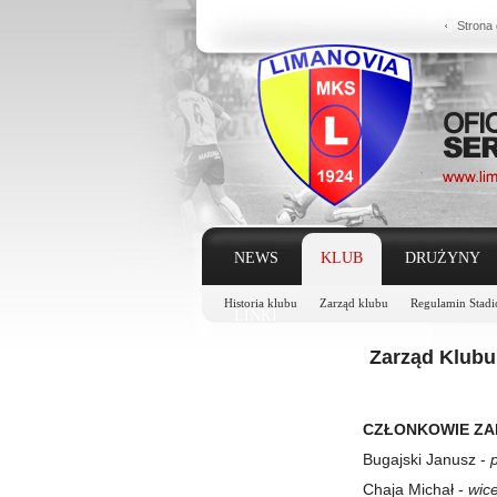
Strona
NEWS
KLUB
DRUŻYNY
Historia klubu
Zarząd klubu
Regulamin Stad
LINKI
Zarząd Klubu
CZŁONKOWIE ZA
Bugajski Janusz -
Chaja Michał -
wic