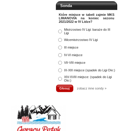
Sonda
Które miejsce w tabeli zajmie MKS
LIMANOVIA na koniec sezonu
2021/2022 w IV Lidze?
Mistrzostwo IV Ligi: baraże do III
Ligi
Wicemistrzostwo IV Ligi
III miejsce
IV-VI miejsce
VII-VIII miejsce
IX-XIII miejsce (spadek do Ligi Okr.)
XIV-XVIII miejsce: (spadek do Ligi
Okr.)
zobacz inne sondy »