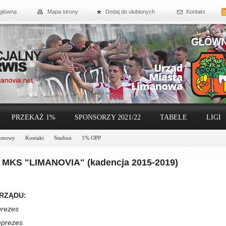
 główna
Mapa strony
Dodaj do ulubionych
Kontakt
PRZEKAŻ 1%
SPONSORZY 2021/22
TABELE
LIGI
ionowy
Kontakt
Stadion
1% OPP
 MKS "LIMANOVIA" (kadencja 2015-2019)
RZĄDU:
prezes
eprezes