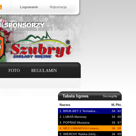
Logowanie
Rejestracja
FOTO
REGULAMIN
Tabela ligowa
Szczegóły
Nazwa
M.
Pkt.
1. BRUK-BET 2 Termalica...
34
92
2. LUBAŃ Maniowy
34
68
3. POPRAD Muszyna
34
67
4. MKS LIMANOVIA Limano...
34
66
5. WIERCHY Rabka-Zdrój...
34
65