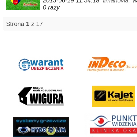
2015-06-19 11:54:18,
limanovia
, 
0 razy
Strona
1
z 17