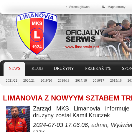
Strona główna
Mapa strony
NEWS
KLUB
DRUŻYNY
PRZEKAŻ 1%
SPON
2021/22
2020/21
2019/20
2018/19
2017/18
2016/17
2015/16
20
LINKI
LIMANOVIA Z NOWYYM SZTABEM T
Zarząd MKS Limanovia informuje
drużyny został Kamil Kruczek.
2024-07-03 17:06:06,
admin
, Wyświe
razy