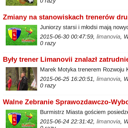
0 razy
Zmiany na stanowiskach trenerów dr
Juniorzy starsi i młodsi mają now
2015-06-30 00:47:59,
limanovia
, 
0 razy
Były trener Limanovii znalazł zatrudni
Marek Motyka trenerem Rozwoju 
2015-06-25 16:20:51,
limanovia
, 
0 razy
Walne Zebranie Sprawozdawczo-Wybo
Burmistrz Miasta gościem posiedz
2015-06-24 22:31:42,
limanovia
, 