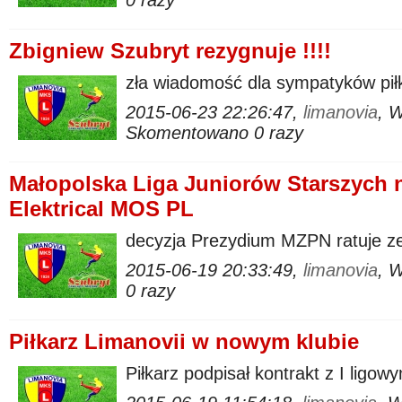
0 razy
Zbigniew Szubryt rezygnuje !!!!
zła wiadomość dla sympatyków pił
2015-06-23 22:26:47,
limanovia
, 
Skomentowano 0 razy
Małopolska Liga Juniorów Starszych n
Elektrical MOS PL
decyzja Prezydium MZPN ratuje z
2015-06-19 20:33:49,
limanovia
, 
0 razy
Piłkarz Limanovii w nowym klubie
Piłkarz podpisał kontrakt z I lig