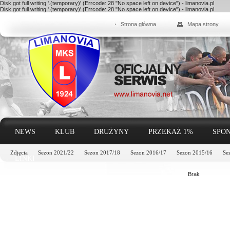
Disk got full writing '.(temporary)' (Errcode: 28 "No space left on device") - limanovia.pl
Disk got full writing '.(temporary)' (Errcode: 28 "No space left on device") - limanovia.pl
Strona główna
Mapa strony
NEWS
KLUB
DRUŻYNY
PRZEKAŻ 1%
SPON
Zdjęcia
Sezon 2021/22
Sezon 2017/18
Sezon 2016/17
Sezon 2015/16
Se
LINKI
Brak