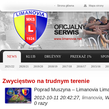
Strona główna
Mapa strony
NEWS
KLUB
DRUŻYNY
PRZEKAŻ 1%
SPON
2021/22
2020/21
2019/20
2018/19
2017/18
2016/17
2015/16
20
LINKI
Zwycięstwo na trudnym terenie
Poprad Muszyna – Limanovia Lima
2012-10-11 20:42:27,
limanovia
, 
0 razy