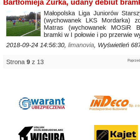
Bartłomieja Żurka, udany debiut bram
Małopolska Liga Juniorów Starszy
(wychowanek LKS Mordarka) zd
Matras (wychowanek MOSiR Bochn
bramki w I połowie i po przerwie w
2018-09-24 14:56:30,
limanovia
, Wyświetleń 68
Strona
9
z 13
Poprzed