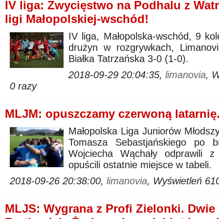
IV liga: Zwycięstwo na Podhalu z Watr
ligi Małopolskiej-wschód!
IV liga, Małopolska-wschód, 9 k
drużyn w rozgrywkach, Limanovi
Białka Tatrzańska 3-0 (1-0).
2018-09-29 20:04:35,
limanovia
, 
0 razy
MLJM: opuszczamy czerwoną latarnię.
Małopolska Liga Juniorów Młodszyc
Tomasza Sebastjańskiego po 
Wojciecha Wąchały odprawili z
opuścili ostatnie miejsce w tabeli.
2018-09-26 20:38:00,
limanovia
, Wyświetleń 61
MLJS: Wygrana z Profi Zielonki. Dwie 