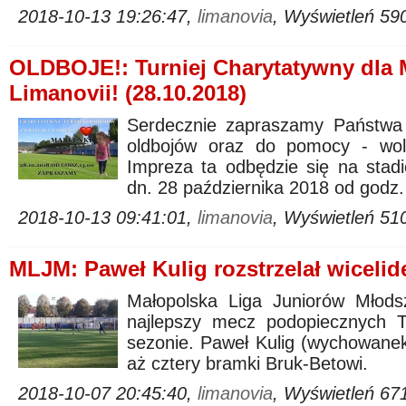
2018-10-13 19:26:47,
limanovia
, Wyświetleń 59
OLDBOJE!: Turniej Charytatywny dla
Limanovii! (28.10.2018)
Serdecznie zapraszamy Państwa d
oldbojów oraz do pomocy - wolo
Impreza ta odbędzie się na stad
dn. 28 października 2018 od godz.
2018-10-13 09:41:01,
limanovia
, Wyświetleń 51
MLJM: Paweł Kulig rozstrzelał wicelid
Małopolska Liga Juniorów Młodsz
najlepszy mecz podopiecznych 
sezonie. Paweł Kulig (wychowanek 
aż cztery bramki Bruk-Betowi.
2018-10-07 20:45:40,
limanovia
, Wyświetleń 67