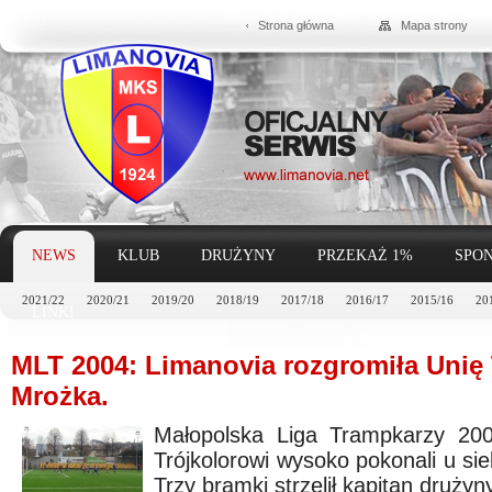
Strona główna
Mapa strony
NEWS
KLUB
DRUŻYNY
PRZEKAŻ 1%
SPON
2021/22
2020/21
2019/20
2018/19
2017/18
2016/17
2015/16
20
LINKI
MLT 2004: Limanovia rozgromiła Unię 
Mrożka.
Małopolska Liga Trampkarzy 20
Trójkolorowi wysoko pokonali u sie
Trzy bramki strzelił kapitan druży