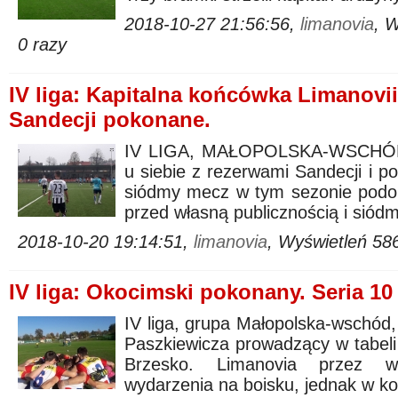
2018-10-27 21:56:56,
limanovia
, 
0 razy
IV liga: Kapitalna końcówka Limanov
Sandecji pokonane.
IV LIGA, MAŁOPOLSKA-WSCHÓD, 1
u siebie z rezerwami Sandecji i po
siódmy mecz w tym sezonie podop
przed własną publicznością i siódm
2018-10-20 19:14:51,
limanovia
, Wyświetleń 58
IV liga: Okocimski pokonany. Seria 1
IV liga, grupa Małopolska-wschód,
Paszkiewicza prowadzący w tabeli
Brzesko. Limanovia przez w
wydarzenia na boisku, jednak w k