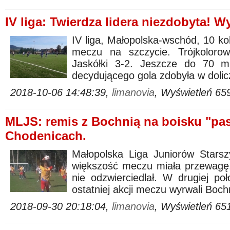
IV liga: Twierdza lidera niezdobyta! 
IV liga, Małopolska-wschód, 10 kol
meczu na szczycie. Trójkolorow
Jaskółki 3-2. Jeszcze do 70 mi
decydującego gola zdobyła w dolic
2018-10-06 14:48:39,
limanovia
, Wyświetleń 65
MLJS: remis z Bochnią na boisku "pa
Chodenicach.
Małopolska Liga Juniorów Starsz
większość meczu miała przewagę,
nie odzwierciedlał. W drugiej poł
ostatniej akcji meczu wyrwali Boch
2018-09-30 20:18:04,
limanovia
, Wyświetleń 65