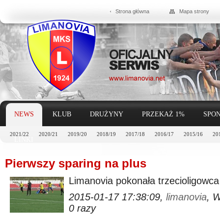
Strona główna
Mapa strony
NEWS
KLUB
DRUŻYNY
PRZEKAŻ 1%
SPON
2021/22
2020/21
2019/20
2018/19
2017/18
2016/17
2015/16
20
LINKI
Pierwszy sparing na plus
Limanovia pokonała trzecioligowca
2015-01-17 17:38:09,
limanovia
, 
0 razy