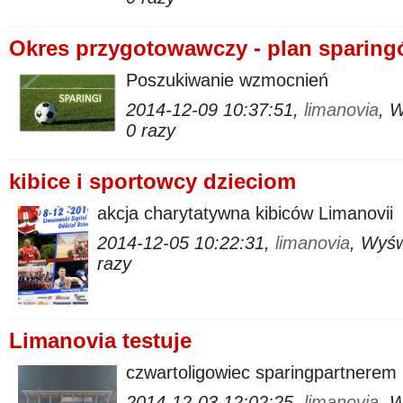
Okres przygotowawczy - plan sparin
Poszukiwanie wzmocnień
2014-12-09 10:37:51,
limanovia
, 
0 razy
kibice i sportowcy dzieciom
akcja charytatywna kibiców Limanovii
2014-12-05 10:22:31,
limanovia
, Wyś
razy
Limanovia testuje
czwartoligowiec sparingpartnerem
2014-12-03 12:02:25,
limanovia
, 