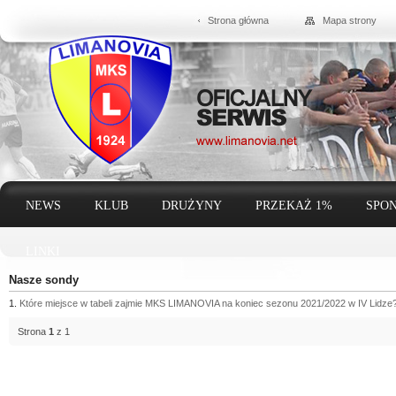
Strona główna
Mapa strony
NEWS
KLUB
DRUŻYNY
PRZEKAŻ 1%
SPON
LINKI
Nasze sondy
1.
Które miejsce w tabeli zajmie MKS LIMANOVIA na koniec sezonu 2021/2022 w IV Lidze
Strona
1
z 1