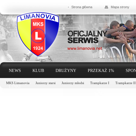
Strona główna
Mapa strony
NEWS
KLUB
DRUŻYNY
PRZEKAŻ 1%
SPON
MKS Limanovia
Juniorzy starsi
Juniorzy młodsi
Trampkarze I
Trampkarze II
LINKI