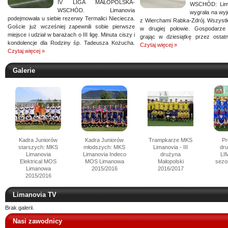
IV LIGA MAŁOPOLSKA-
WSCHÓD: Lim
WSCHÓD. Limanovia
wygrała na wyj
podejmowała u siebie rezerwy Termalici Nieciecza.
z Wierchami Rabka-Zdrój. Wszystk
Goście już wcześniej zapewnili sobie pierwsze
w drugiej połowie. Gospodarze z
miejsce i udział w barażach o III ligę. Minuta ciszy i
grając w dziesiątkę przez ostatn
kondolencje dla Rodziny śp. Tadeusza Kożucha.
Czytaj więcej »
Czytaj więcej »
Galerie
Kadra Juniorów
Kadra Juniorów
Trampkarze MKS
Pr
starszych: MKS
młodszych: MKS
Limanovia - III
dr
Limanovia
Limanovia Indeco
drużyna
LI
Elektrical MOS
MOS Limanowa
Małopolski
sezo
Limanowa
2015/2016
2016/2017
2015/2016
Limanovia TV
Brak galerii.
Nasi zawodnicy