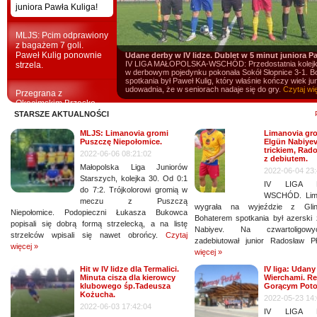
juniora Pawła Kuliga!
MLJS: Pcim odprawiony
z bagażem 7 goli.
Paweł Kulig ponownie
Udane derby w IV lidze. Dublet w 5 minut juniora P
IV LIGA MAŁOPOLSKA-WSCHÓD: Przedostatnia kolejka
strzela.
w derbowym pojedynku pokonała Sokół Słopnice 3-1. 
spotkania był Paweł Kulig, który właśnie kończy wiek jun
udowadnia, że w seniorach nadaje się do gry.
Czytaj wi
Przegrana z
Okocimskim Brzesko.
STARSZE AKTUALNOŚCI
MLJS: Limanovia gromi
Limanovia gro
Puszczę Niepołomice.
Elgün Nabiyev
trickiem, Rad
2022-06-06 08:21:02
z debiutem.
Małopolska Liga Juniorów
2022-06-04 23:
Starszych, kolejka 30. Od 0:1
IV LIGA M
do 7:2. Trójkolorowi gromią w
WSCHÓD. Lim
meczu z Puszczą
wygrała na wyjeździe z Glini
Niepołomice. Podopieczni Łukasza Bukowca
Bohaterem spotkania był azerski
popisali się dobrą formą strzelecką, a na listę
Nabiyev. Na czwartoligow
strzelców wpisali się nawet obrońcy.
Czytaj
zadebiutował junior Radosław P
więcej »
więcej »
Hit w IV lidze dla Termalici.
IV liga: Udany
Minuta cisza dla kierowcy
Wierchami. Re
klubowego śp.Tadeusza
Gorącym Poto
Kożucha.
2022-05-23 14:
2022-06-03 17:42:04
IV LIGA M