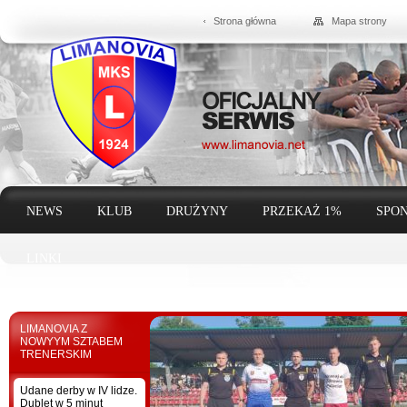
Strona główna
Mapa strony
NEWS
KLUB
DRUŻYNY
PRZEKAŻ 1%
SPON
LINKI
LIMANOVIA Z
NOWYYM SZTABEM
TRENERSKIM
Udane derby w IV lidze.
Dublet w 5 minut