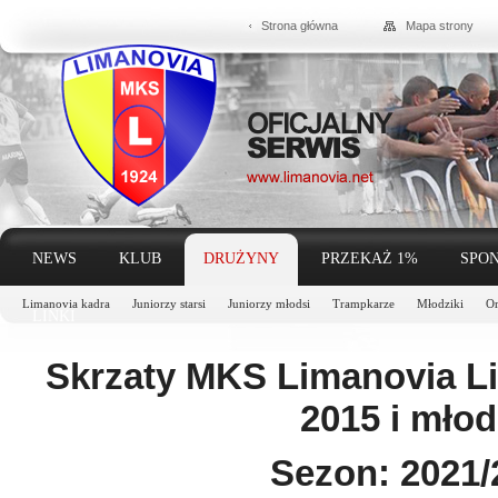
Strona główna
Mapa strony
NEWS
KLUB
DRUŻYNY
PRZEKAŻ 1%
SPON
Limanovia kadra
Juniorzy starsi
Juniorzy młodsi
Trampkarze
Młodziki
Or
LINKI
Skrzaty MKS Limanovia L
2015 i młod
Sezon: 2021/