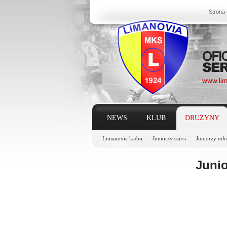
Strona
NEWS
KLUB
DRUŻYNY
Limanovia kadra
Juniorzy starsi
Juniorzy mło
LINKI
Juni