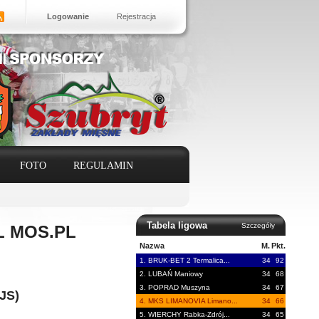
Logowanie
Rejestracja
FOTO
REGULAMIN
Tabela ligowa
Szczegóły
AL MOS.PL
Nazwa
M.
Pkt.
1. BRUK-BET 2 Termalica...
34
92
2. LUBAŃ Maniowy
34
68
3. POPRAD Muszyna
34
67
JS)
4. MKS LIMANOVIA Limano...
34
66
5. WIERCHY Rabka-Zdrój...
34
65