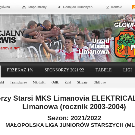
 główna
Mapa strony
Dodaj do ulubionych
Kontakt
PRZEKAŻ 1%
SPONSORZY 2021/22
TABELE
LIGI
dsi
Trampkarze
Młodziki
Orlik
Żaki
Skrzaty
Oldboye
orzy Starsi MKS Limanovia ELEKTRIC
Limanowa (rocznik 2003-2004)
Sezon: 2021/2022
MAŁOPOLSKA LIGA JUNIORÓW STARSZYCH (ML