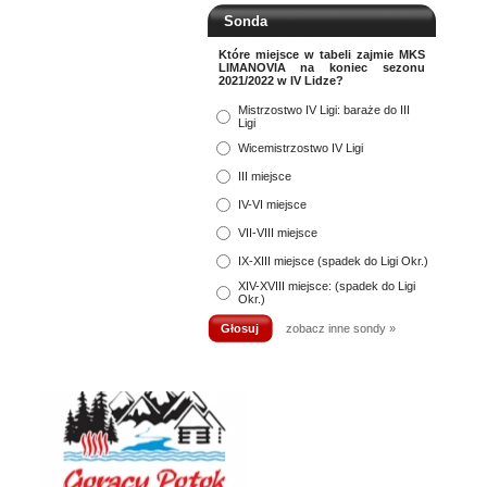
Sonda
Które miejsce w tabeli zajmie MKS
LIMANOVIA na koniec sezonu
2021/2022 w IV Lidze?
Mistrzostwo IV Ligi: baraże do III
Ligi
Wicemistrzostwo IV Ligi
III miejsce
IV-VI miejsce
VII-VIII miejsce
IX-XIII miejsce (spadek do Ligi Okr.)
XIV-XVIII miejsce: (spadek do Ligi
Okr.)
zobacz inne sondy »