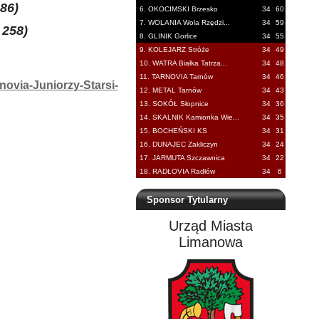
86)
6. OKOCIMSKI Brzesko
34
60
7. WOLANIA Wola Rzędzi...
34
59
 258)
8. GLINIK Gorlice
34
55
9. KOLEJARZ Stróże
34
49
10. WATRA Białka Tatrza...
34
48
11. TARNOVIA Tarnów
34
46
ovia-Juniorzy-Starsi-
12. METAL Tarnów
34
43
13. SOKÓŁ Słopnice
34
36
14. SKALNIK Kamionka Wie...
34
35
15. BOCHEŃSKI KS
34
31
16. DUNAJEC Zakliczyn
34
24
17. JARMUTA Szczawnica
34
22
18. RADŁOVIA Radłów
34
6
Sponsor Tytularny
Urząd Miasta
Limanowa