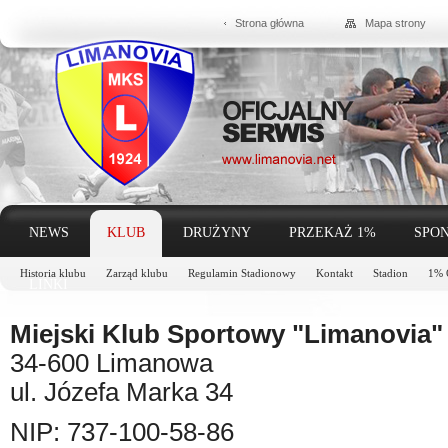
Strona główna
Mapa strony
NEWS
KLUB
DRUŻYNY
PRZEKAŻ 1%
SPON
Historia klubu
Zarząd klubu
Regulamin Stadionowy
Kontakt
Stadion
1% 
LINKI
Miejski Klub Sportowy "Limanovia"
34-600 Limanowa
ul. Józefa Marka 34
NIP: 737-100-58-86