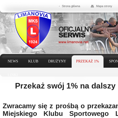
Strona główna
Mapa strony
NEWS
KLUB
DRUŻYNY
PRZEKAŻ 1%
SPON
LINKI
Przekaż swój 1% na dalszy 
Zwracamy się z prośbą o przekaza
Miejskiego Klubu Sportowego 