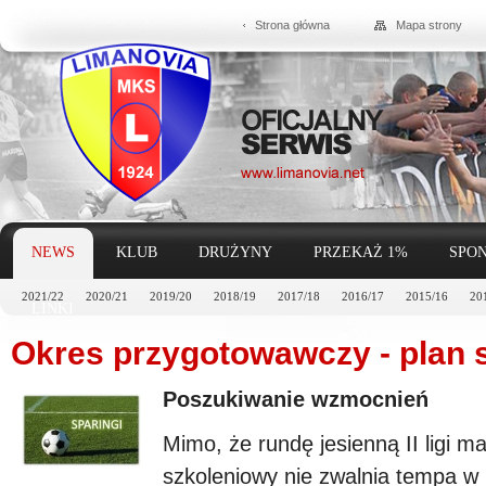
Strona główna
Mapa strony
NEWS
KLUB
DRUŻYNY
PRZEKAŻ 1%
SPON
2021/22
2020/21
2019/20
2018/19
2017/18
2016/17
2015/16
20
LINKI
Okres przygotowawczy - plan 
Poszukiwanie wzmocnień
Mimo, że rundę jesienną II ligi m
szkoleniowy nie zwalnia tempa w