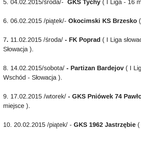
5. 04.02.2015/środa/-
GKS Tychy
( I Liga - 16 m
6. 06.02.2015 /piątek/-
Okocimski KS Brzesko
(
7
.
11.02.2015 /środa/
- FK Poprad
( I Liga słowa
Słowacja ).
8. 14.02.2015/sobota/
- Partizan Bardejov
( I Li
Wschód - Słowacja ).
9. 17.02.2015 /wtorek/
- GKS Pniówek 74 Pawło
miejsce ).
10. 20.02.2015 /piątek/ -
GKS 1962 Jastrzębie
(