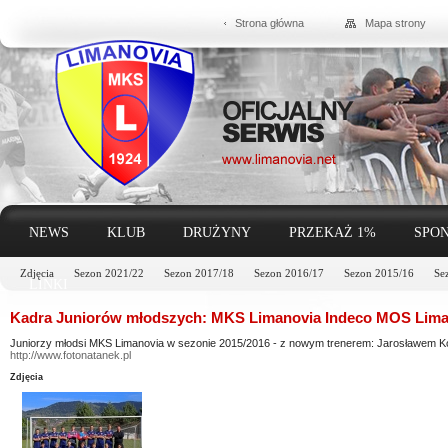
Strona główna
Mapa strony
NEWS
KLUB
DRUŻYNY
PRZEKAŻ 1%
SPON
Zdjęcia
Sezon 2021/22
Sezon 2017/18
Sezon 2016/17
Sezon 2015/16
Se
LINKI
Kadra Juniorów młodszych: MKS Limanovia Indeco MOS Lima
Juniorzy młodsi MKS Limanovia w sezonie 2015/2016 - z nowym trenerem: Jarosławem 
http://www.fotonatanek.pl
Zdjęcia