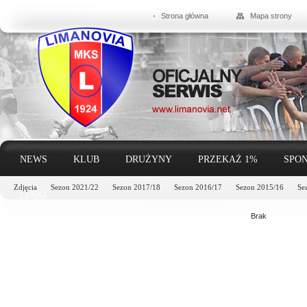
Strona główna
Mapa strony
NEWS
KLUB
DRUŻYNY
PRZEKAŻ 1%
SPON
Zdjęcia
Sezon 2021/22
Sezon 2017/18
Sezon 2016/17
Sezon 2015/16
Se
LINKI
Brak