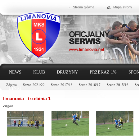
Strona główna
Mapa strony
NEWS
KLUB
DRUŻYNY
PRZEKAŻ 1%
SPON
Zdjęcia
Sezon 2021/22
Sezon 2017/18
Sezon 2016/17
Sezon 2015/16
Se
LINKI
limanovia - trzebinia 1
Zdjęcia