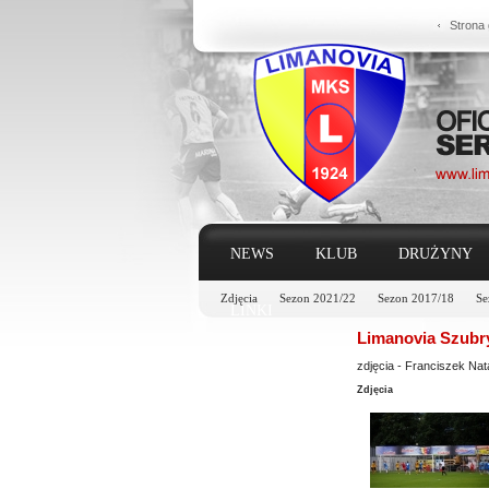
Strona
NEWS
KLUB
DRUŻYNY
Zdjęcia
Sezon 2021/22
Sezon 2017/18
Se
LINKI
Limanovia Szubry
zdjęcia - Franciszek Na
Zdjęcia