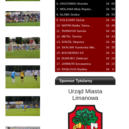
6. OKOCIMSKI Brzesko
34
60
7. WOLANIA Wola Rzędzi...
34
59
8. GLINIK Gorlice
34
55
9. KOLEJARZ Stróże
34
49
10. WATRA Białka Tatrza...
34
48
11. TARNOVIA Tarnów
34
46
12. METAL Tarnów
34
43
13. SOKÓŁ Słopnice
34
36
14. SKALNIK Kamionka Wie...
34
35
15. BOCHEŃSKI KS
34
31
16. DUNAJEC Zakliczyn
34
24
17. JARMUTA Szczawnica
34
22
18. RADŁOVIA Radłów
34
6
Sponsor Tytularny
Urząd Miasta
Limanowa