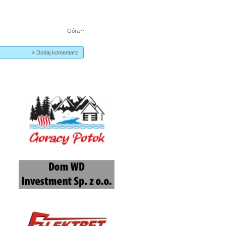
Góra ^
» Dodaj komentarz