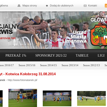
 główna
Mapa strony
Dodaj do ulubionych
Kontakt
PRZEKAŻ 1%
SPONSORZY 2021/22
TABELE
LIGI
zon 2016/17
Sezon 2015/16
Sezon 2014/15
Sezon 2013/14
Sezon 2012/13
S
t - Kotwica Kołobrzeg 31.08.2014
tanek -
http://www.fotonatanek.pl/