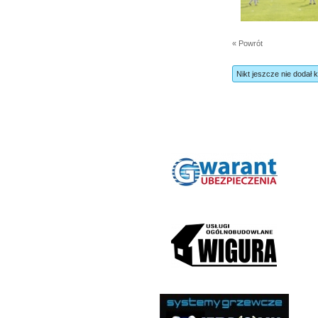
« Powrót
Nikt jeszcze nie dodał 