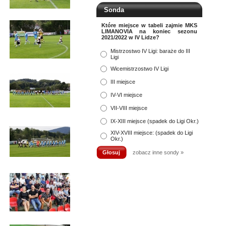
Sonda
Które miejsce w tabeli zajmie MKS
LIMANOVIA na koniec sezonu
2021/2022 w IV Lidze?
Mistrzostwo IV Ligi: baraże do III
Ligi
Wicemistrzostwo IV Ligi
III miejsce
IV-VI miejsce
VII-VIII miejsce
IX-XIII miejsce (spadek do Ligi Okr.)
XIV-XVIII miejsce: (spadek do Ligi
Okr.)
zobacz inne sondy »