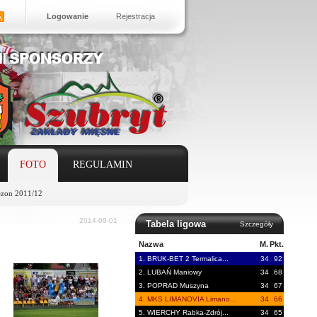
Logowanie
Rejestracja
FOTO
REGULAMIN
ezon 2011/12
2014-09-01
Tabela ligowa
Szczegóły
Nazwa
M.
Pkt.
1. BRUK-BET 2 Termalica...
34
92
2. LUBAŃ Maniowy
34
68
3. POPRAD Muszyna
34
67
4. MKS LIMANOVIA Limano...
34
66
5. WIERCHY Rabka-Zdrój...
34
65