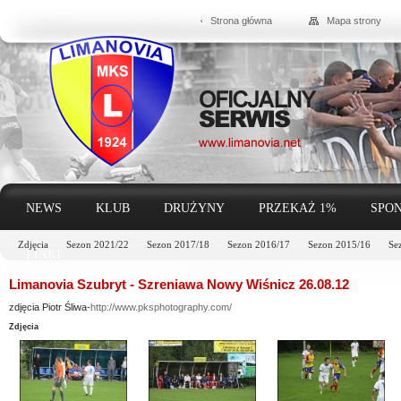
Strona główna
Mapa strony
NEWS
KLUB
DRUŻYNY
PRZEKAŻ 1%
SPON
Zdjęcia
Sezon 2021/22
Sezon 2017/18
Sezon 2016/17
Sezon 2015/16
Se
LINKI
Limanovia Szubryt - Szreniawa Nowy Wiśnicz 26.08.12
zdjęcia Piotr Śliwa-
http://www.pksphotography.com/
Zdjęcia