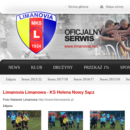
Strona główna
Mapa strony
NEWS
KLUB
DRUŻYNY
PRZEKAŻ 1%
SPON
Zdjęcia
Sezon 2021/22
Sezon 2017/18
Sezon 2016/17
Sezon 2015/16
Se
LINKI
Limanovia Limanowa - KS Helena Nowy Sącz
Foto-Natanek Limanowa
http://www.fotonatanek.pl
Zdjęcia