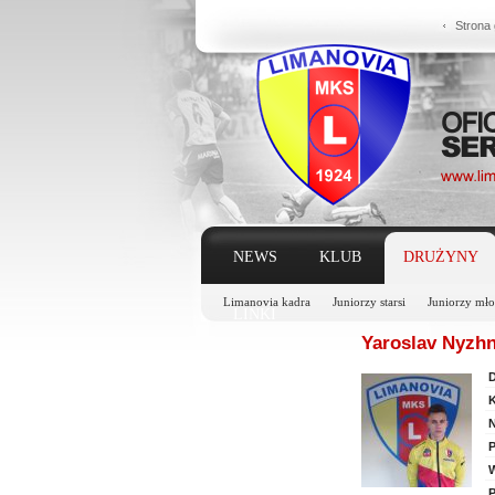
Strona
NEWS
KLUB
DRUŻYNY
Limanovia kadra
Juniorzy starsi
Juniorzy mło
LINKI
Yaroslav Nyzh
D
K
N
P
W
P