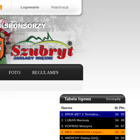
Logowanie
Rejestracja
FOTO
REGULAMIN
Tabela ligowa
Szczegóły
Nazwa
M.
Pkt.
1. BRUK-BET 2 Termalica...
34
92
2. LUBAŃ Maniowy
34
68
3. POPRAD Muszyna
34
67
4. MKS LIMANOVIA Limano...
34
66
5. WIERCHY Rabka-Zdrój...
34
65