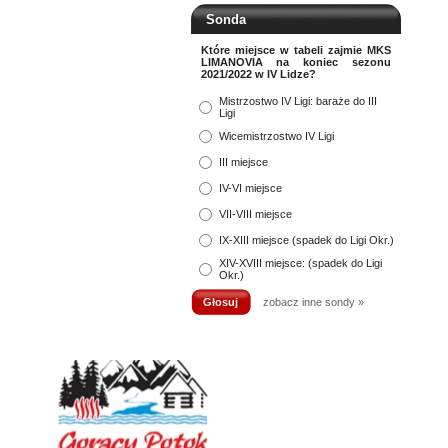
Sonda
Które miejsce w tabeli zajmie MKS
LIMANOVIA na koniec sezonu
2021/2022 w IV Lidze?
Mistrzostwo IV Ligi: baraże do III
Ligi
Wicemistrzostwo IV Ligi
III miejsce
IV-VI miejsce
VII-VIII miejsce
IX-XIII miejsce (spadek do Ligi Okr.)
XIV-XVIII miejsce: (spadek do Ligi
Okr.)
zobacz inne sondy »