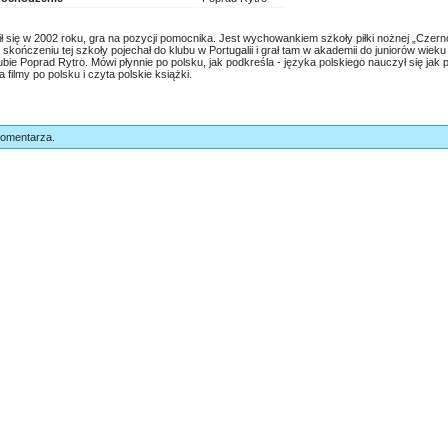
 się w 2002 roku, gra na pozycji pomocnika. Jest wychowankiem szkoły piłki nożnej „Czerno
skończeniu tej szkoły pojechał do klubu w Portugalii i grał tam w akademii do juniorów wieku
klubie Poprad Rytro. Mówi płynnie po polsku, jak podkreśla - języka polskiego nauczył się jak
 filmy po polsku i czyta polskie książki.
komentarza.