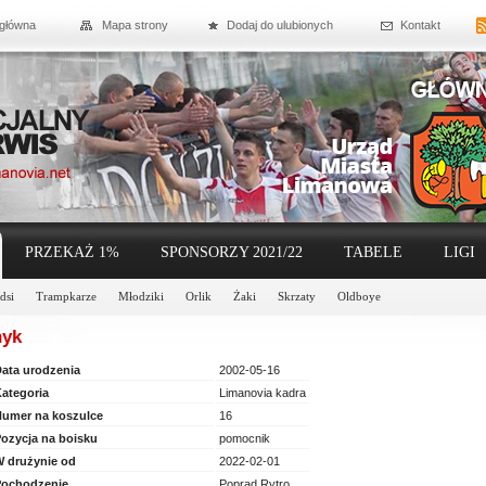
 główna
Mapa strony
Dodaj do ulubionych
Kontakt
PRZEKAŻ 1%
SPONSORZY 2021/22
TABELE
LIGI
dsi
Trampkarze
Młodziki
Orlik
Żaki
Skrzaty
Oldboye
nyk
ata urodzenia
2002-05-16
ategoria
Limanovia kadra
umer na koszulce
16
ozycja na boisku
pomocnik
 drużynie od
2022-02-01
ochodzenie
Poprad Rytro