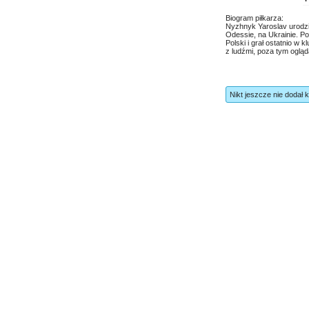
Biogram piłkarza:
Nyzhnyk Yaroslav urodził
Odessie, na Ukrainie. Po 
Polski i grał ostatnio w 
z ludźmi, poza tym ogląda
Nikt jeszcze nie dodał 