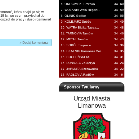
6. OKOCIMSKI Brzesko
34
60
7. WOLANIA Wola Rzędzi...
34
59
morec”, która znajduje się w
 19 lat, po czym przyjechał do
8. GLINIK Gorlice
34
55
 poszedł do pracy i dużo rozmawiał
9. KOLEJARZ Stróże
34
49
10. WATRA Białka Tatrza...
34
48
11. TARNOVIA Tarnów
34
46
12. METAL Tarnów
34
43
» Dodaj komentarz
13. SOKÓŁ Słopnice
34
36
14. SKALNIK Kamionka Wie...
34
35
15. BOCHEŃSKI KS
34
31
16. DUNAJEC Zakliczyn
34
24
17. JARMUTA Szczawnica
34
22
18. RADŁOVIA Radłów
34
6
Sponsor Tytularny
Urząd Miasta
Limanowa