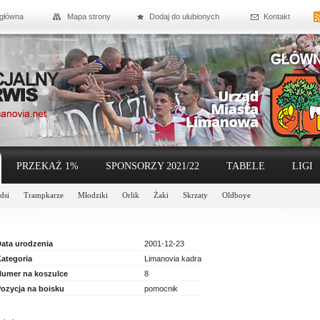
 główna
Mapa strony
Dodaj do ulubionych
Kontakt
PRZEKAŻ 1%
SPONSORZY 2021/22
TABELE
LIGI
dsi
Trampkarze
Młodziki
Orlik
Żaki
Skrzaty
Oldboye
ata urodzenia
2001-12-23
ategoria
Limanovia kadra
umer na koszulce
8
ozycja na boisku
pomocnik