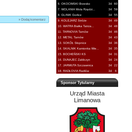
6. OKOCIMSKI Brzesko
34
60
7. WOLANIA Wola Rzędzi...
34
59
8. GLINIK Gorlice
34
55
» Dodaj komentarz
9. KOLEJARZ Stróże
34
49
10. WATRA Białka Tatrza...
34
48
11. TARNOVIA Tarnów
34
46
12. METAL Tarnów
34
43
13. SOKÓŁ Słopnice
34
36
14. SKALNIK Kamionka Wie...
34
35
15. BOCHEŃSKI KS
34
31
16. DUNAJEC Zakliczyn
34
24
17. JARMUTA Szczawnica
34
22
18. RADŁOVIA Radłów
34
6
Sponsor Tytularny
Urząd Miasta
Limanowa