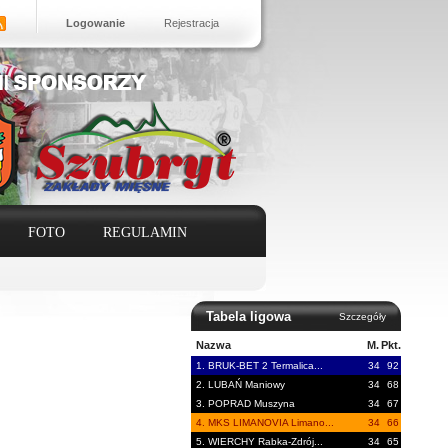
Logowanie
Rejestracja
FOTO
REGULAMIN
Tabela ligowa
Szczegóły
Nazwa
M.
Pkt.
1. BRUK-BET 2 Termalica...
34
92
2. LUBAŃ Maniowy
34
68
3. POPRAD Muszyna
34
67
4. MKS LIMANOVIA Limano...
34
66
5. WIERCHY Rabka-Zdrój...
34
65