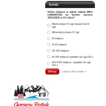
Sonda
Które miejsce w tabeli zajmie MKS
LIMANOVIA na koniec sezonu
2021/2022 w IV Lidze?
Mistrzostwo IV Ligi: baraże do III
Ligi
Wicemistrzostwo IV Ligi
III miejsce
IV-VI miejsce
VII-VIII miejsce
IX-XIII miejsce (spadek do Ligi Okr.)
XIV-XVIII miejsce: (spadek do Ligi
Okr.)
zobacz inne sondy »