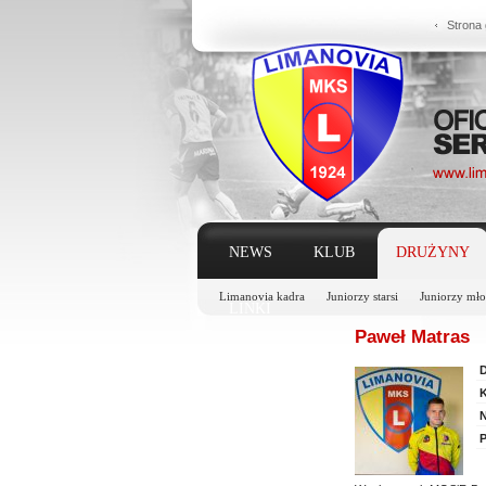
Strona
NEWS
KLUB
DRUŻYNY
Limanovia kadra
Juniorzy starsi
Juniorzy mło
LINKI
Paweł Matras
D
K
N
P