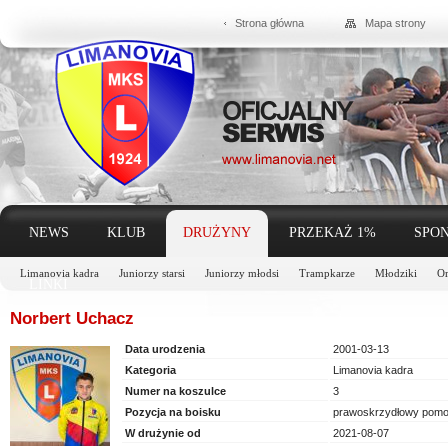
Strona główna
Mapa strony
NEWS
KLUB
DRUŻYNY
PRZEKAŻ 1%
SPON
Limanovia kadra
Juniorzy starsi
Juniorzy młodsi
Trampkarze
Młodziki
Or
LINKI
Norbert Uchacz
Data urodzenia
2001-03-13
Kategoria
Limanovia kadra
Numer na koszulce
3
Pozycja na boisku
prawoskrzydłowy pomo
W drużynie od
2021-08-07