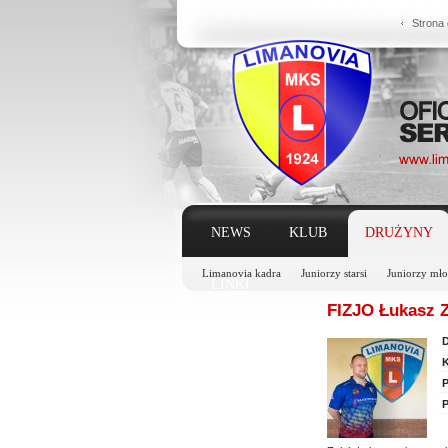
Strona
NEWS
KLUB
DRUŻYNY
Limanovia kadra
Juniorzy starsi
Juniorzy mło
LINKI
FIZJO Łukasz Z
D
K
P
P