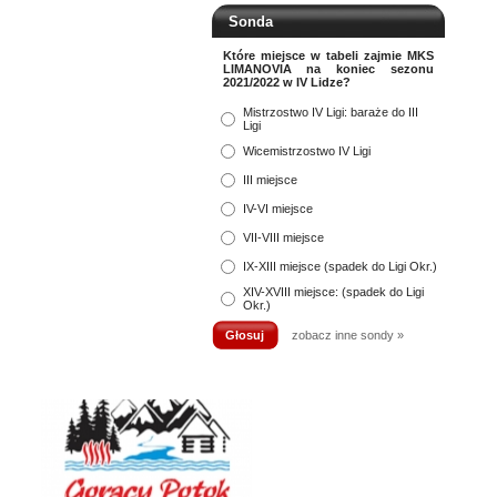
Sonda
Które miejsce w tabeli zajmie MKS
LIMANOVIA na koniec sezonu
2021/2022 w IV Lidze?
Mistrzostwo IV Ligi: baraże do III
Ligi
Wicemistrzostwo IV Ligi
III miejsce
IV-VI miejsce
VII-VIII miejsce
IX-XIII miejsce (spadek do Ligi Okr.)
XIV-XVIII miejsce: (spadek do Ligi
Okr.)
zobacz inne sondy »