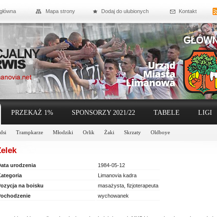
 główna
Mapa strony
Dodaj do ulubionych
Kontakt
PRZEKAŻ 1%
SPONSORZY 2021/22
TABELE
LIGI
dsi
Trampkarze
Młodziki
Orlik
Żaki
Skrzaty
Oldboye
elek
ata urodzenia
1984-05-12
ategoria
Limanovia kadra
ozycja na boisku
masażysta, fizjoterapeuta
ochodzenie
wychowanek