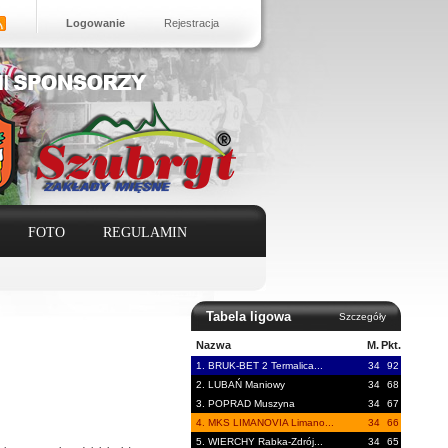
Logowanie
Rejestracja
FOTO
REGULAMIN
Tabela ligowa
Szczegóły
Nazwa
M.
Pkt.
1. BRUK-BET 2 Termalica...
34
92
2. LUBAŃ Maniowy
34
68
3. POPRAD Muszyna
34
67
4. MKS LIMANOVIA Limano...
34
66
5. WIERCHY Rabka-Zdrój...
34
65