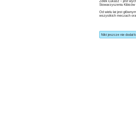
Zelek Łukasz – jest wyc
Stowarzyszeniu Kibiców 
Od wielu lat jest głównym 
wszystkich meczach oraz
Nikt jeszcze nie dodał 