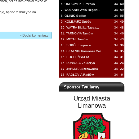
ra, przez lata działał także w
6. OKOCIMSKI Brzesko
34
60
7. WOLANIA Wola Rzędzi...
34
59
nkcję, będąc z drużyną na
8. GLINIK Gorlice
34
55
9. KOLEJARZ Stróże
34
49
10. WATRA Białka Tatrza...
34
48
11. TARNOVIA Tarnów
34
46
» Dodaj komentarz
12. METAL Tarnów
34
43
13. SOKÓŁ Słopnice
34
36
14. SKALNIK Kamionka Wie...
34
35
15. BOCHEŃSKI KS
34
31
16. DUNAJEC Zakliczyn
34
24
17. JARMUTA Szczawnica
34
22
18. RADŁOVIA Radłów
34
6
Sponsor Tytularny
Urząd Miasta
Limanowa