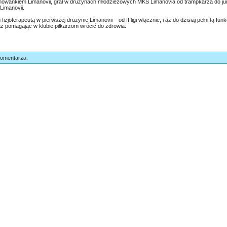
howankiem Limanovii, grał w drużynach młodzieżowych MKS Limanovia od trampkarza do junio
Limanovii.
fizjoterapeutą w pierwszej drużynie Limanovii – od II ligi włącznie, i aż do dzisiaj pełni tą fu
 pomagając w klubie piłkarzom wrócić do zdrowia.
komentarza.