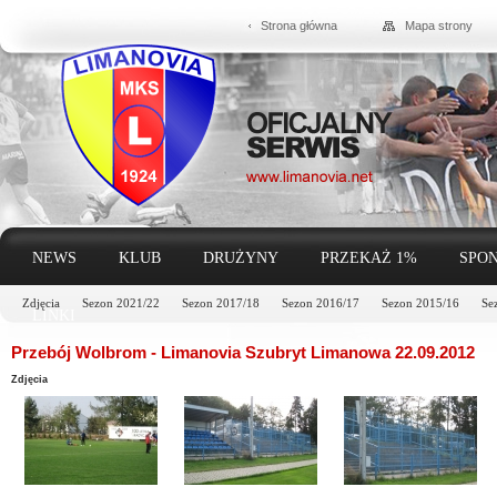
Strona główna
Mapa strony
NEWS
KLUB
DRUŻYNY
PRZEKAŻ 1%
SPON
Zdjęcia
Sezon 2021/22
Sezon 2017/18
Sezon 2016/17
Sezon 2015/16
Se
LINKI
Przebój Wolbrom - Limanovia Szubryt Limanowa 22.09.2012
Zdjęcia