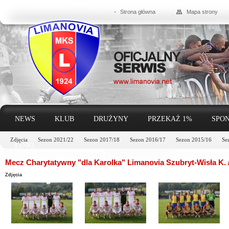
Strona główna
Mapa strony
NEWS
KLUB
DRUŻYNY
PRZEKAŻ 1%
SPON
Zdjęcia
Sezon 2021/22
Sezon 2017/18
Sezon 2016/17
Sezon 2015/16
Se
LINKI
Mecz Charytatywny "dla Karolka" Limanovia Szubryt-Wisła K. /f
Zdjęcia