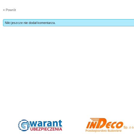
« Powrót
Nikt jeszcze nie dodał komentarza.