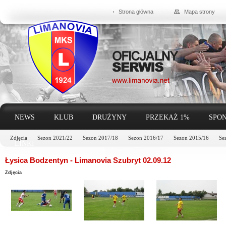
Strona główna
Mapa strony
NEWS
KLUB
DRUŻYNY
PRZEKAŻ 1%
SPON
Zdjęcia
Sezon 2021/22
Sezon 2017/18
Sezon 2016/17
Sezon 2015/16
Se
LINKI
Łysica Bodzentyn - Limanovia Szubryt 02.09.12
Zdjęcia