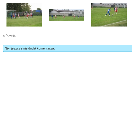
« Powrót
Nikt jeszcze nie dodał komentarza.