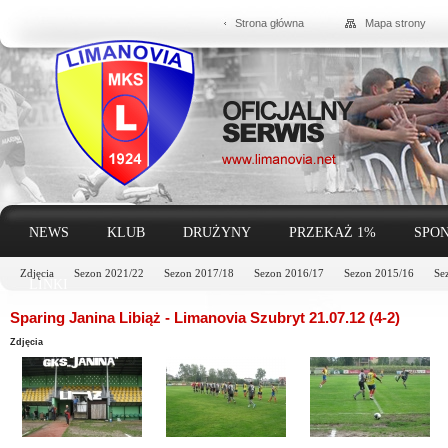
Strona główna
Mapa strony
NEWS
KLUB
DRUŻYNY
PRZEKAŻ 1%
SPON
Zdjęcia
Sezon 2021/22
Sezon 2017/18
Sezon 2016/17
Sezon 2015/16
Se
LINKI
Sparing Janina Libiąż - Limanovia Szubryt 21.07.12 (4-2)
Zdjęcia