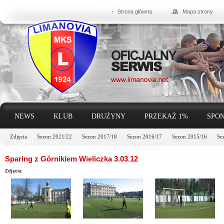
Strona główna
Mapa strony
NEWS
KLUB
DRUŻYNY
PRZEKAŻ 1%
SPON
Zdjęcia
Sezon 2021/22
Sezon 2017/18
Sezon 2016/17
Sezon 2015/16
Se
LINKI
Sparing z Górnikiem Wieliczka 3.03.12
Zdjęcia