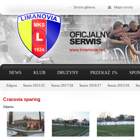
Strona główna
Mapa strony
NEWS
KLUB
DRUŻYNY
PRZEKAŻ 1%
SPON
Zdjęcia
Sezon 2021/22
Sezon 2017/18
Sezon 2016/17
Sezon 2015/16
Se
LINKI
Cracovia sparing
Zdjęcia