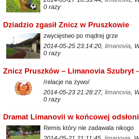
0 razy
Dziadzio zgasił Znicz w Pruszkowie
zwycięstwo po mądrej grze
2014-05-25 23:14:20,
limanovia
, 
0 razy
Znicz Pruszków – Limanovia Szubryt -
/relacje na żywo/
2014-05-23 21:28:27,
limanovia
, 
0 razy
Dramat Limanovii w końcowej odsłon
Remis który nie zadawala nikogo
2014-05-21 21:11:45,
limanovia
, 