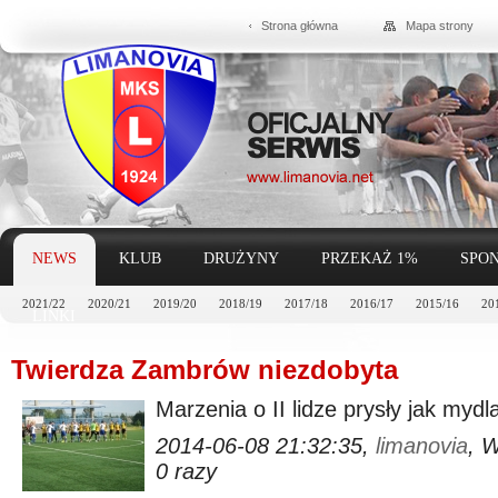
Strona główna
Mapa strony
NEWS
KLUB
DRUŻYNY
PRZEKAŻ 1%
SPON
2021/22
2020/21
2019/20
2018/19
2017/18
2016/17
2015/16
20
LINKI
Twierdza Zambrów niezdobyta
Marzenia o II lidze prysły jak myd
2014-06-08 21:32:35,
limanovia
, 
0 razy