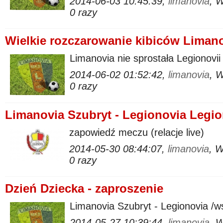
2014-06-03 10:45:39,
limanovia
, 
0 razy
Wielkie rozczarowanie kibiców Limano
Limanovia nie sprostała Legionovii
2014-06-02 01:52:42,
limanovia
, 
0 razy
Limanovia Szubryt - Legionovia Legi
zapowiedź meczu (relacje live)
2014-05-30 08:44:07,
limanovia
, 
0 razy
Dzień Dziecka - zaproszenie
Limanovia Szubryt - Legionovia /ws
2014-05-27 10:39:44,
limanovia
, 