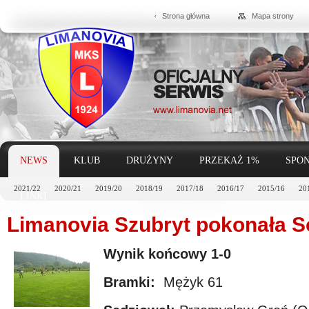
Strona główna
Mapa strony
NEWS
KLUB
DRUŻYNY
PRZEKAŻ 1%
SPON
2021/22
2020/21
2019/20
2018/19
2017/18
2016/17
2015/16
20
LINKI
Limanovia Szubryt pokonała S
Wynik końcowy 1-0
Bramki:
Mężyk 61