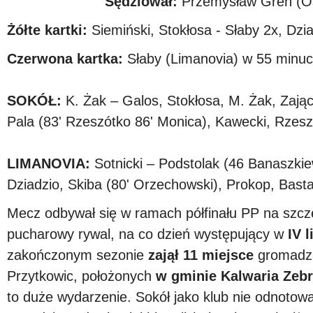
Sędziował:
Przemysław Greń (O
Żółte kartki:
Siemiński, Stokłosa - Słaby 2x, Dzi
Czerwona kartka:
Słaby (Limanovia) w 55 minuci
SOKÓŁ:
K. Żak – Galos, Stokłosa, M. Żak, Zając
Pala (83' Rzeszótko 86' Monica), Kawecki, Rzesz
LIMANOVIA:
Sotnicki – Podstolak (46 Banaszkie
Dziadzio, Skiba (80' Orzechowski), Prokop, Bast
Mecz odbywał się w ramach półfinału PP na szc
pucharowy rywal, na co dzień występujący w
IV 
zakończonym sezonie
zajął 11 miejsce
gromad
Przytkowic, położonych
w gminie Kalwaria Zeb
to duże wydarzenie. Sokół jako klub nie odnotow