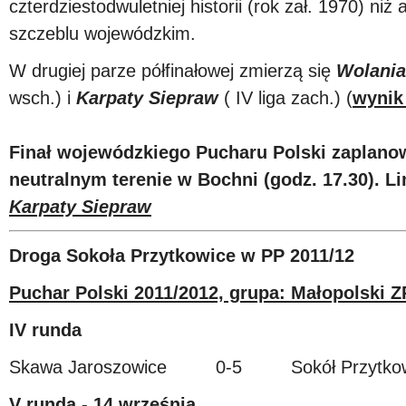
czterdziestodwuletniej historii (rok zał. 1970) ni
szczeblu wojewódzkim.
W drugiej parze półfinałowej zmierzą się
Wolania
wsch.) i
Karpaty Siepraw
( IV liga zach.) (
wynik
Finał wojewódzkiego Pucharu Polski zaplano
neutralnym terenie w Bochni (godz. 17.30). 
Karpaty Siepraw
Droga Sokoła Przytkowice w PP 2011/12
Puchar Polski 2011/2012, grupa: Małopolski 
IV runda
Skawa Jaroszowice 0-5 Sokół Przytkowi
V runda - 14 września