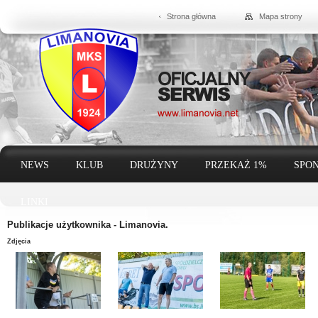
Strona główna
Mapa strony
NEWS
KLUB
DRUŻYNY
PRZEKAŻ 1%
SPON
LINKI
Publikacje użytkownika -
Limanovia
.
Zdjęcia