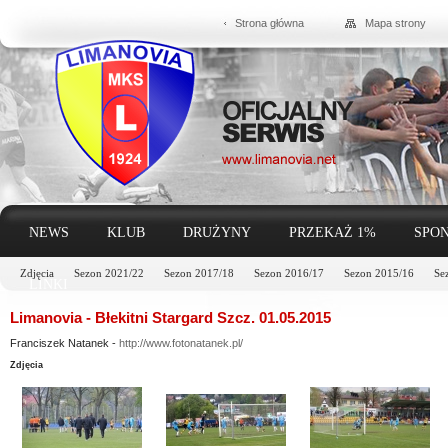
Strona główna
Mapa strony
NEWS
KLUB
DRUŻYNY
PRZEKAŻ 1%
SPON
Zdjęcia
Sezon 2021/22
Sezon 2017/18
Sezon 2016/17
Sezon 2015/16
Se
LINKI
Limanovia - Błekitni Stargard Szcz. 01.05.2015
Franciszek Natanek -
http://www.fotonatanek.pl/
Zdjęcia