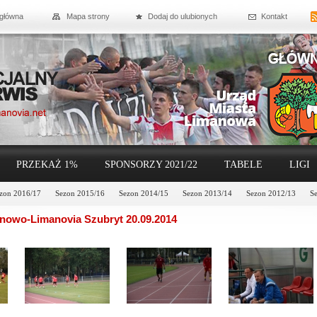
 główna
Mapa strony
Dodaj do ulubionych
Kontakt
PRZEKAŻ 1%
SPONSORZY 2021/22
TABELE
LIGI
zon 2016/17
Sezon 2015/16
Sezon 2014/15
Sezon 2013/14
Sezon 2012/13
S
nowo-Limanovia Szubryt 20.09.2014