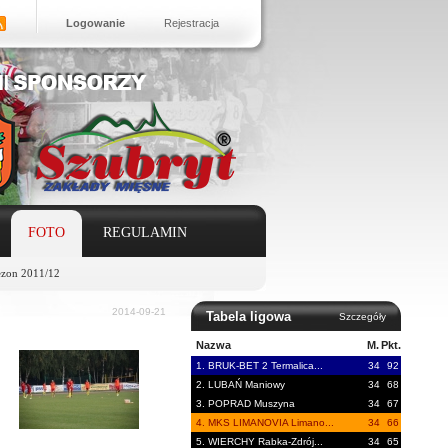
Logowanie
Rejestracja
FOTO
REGULAMIN
ezon 2011/12
2014-09-21
Tabela ligowa
Szczegóły
Nazwa
M.
Pkt.
1. BRUK-BET 2 Termalica...
34
92
2. LUBAŃ Maniowy
34
68
3. POPRAD Muszyna
34
67
4. MKS LIMANOVIA Limano...
34
66
5. WIERCHY Rabka-Zdrój...
34
65