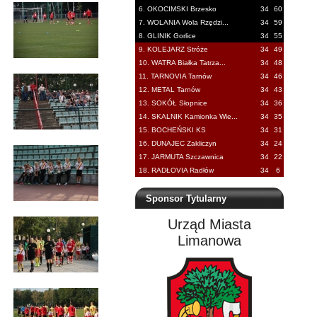
6. OKOCIMSKI Brzesko
34
60
7. WOLANIA Wola Rzędzi...
34
59
8. GLINIK Gorlice
34
55
9. KOLEJARZ Stróże
34
49
10. WATRA Białka Tatrza...
34
48
11. TARNOVIA Tarnów
34
46
12. METAL Tarnów
34
43
13. SOKÓŁ Słopnice
34
36
14. SKALNIK Kamionka Wie...
34
35
15. BOCHEŃSKI KS
34
31
16. DUNAJEC Zakliczyn
34
24
17. JARMUTA Szczawnica
34
22
18. RADŁOVIA Radłów
34
6
Sponsor Tytularny
Urząd Miasta
Limanowa