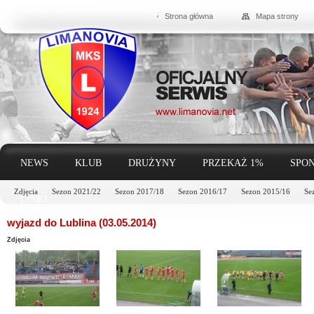
Strona główna
Mapa strony
NEWS
KLUB
DRUŻYNY
PRZEKAŻ 1%
SPON
Zdjęcia
Sezon 2021/22
Sezon 2017/18
Sezon 2016/17
Sezon 2015/16
Se
LINKI
wyjazd do Lublina (03.05.2014)
Zdjęcia