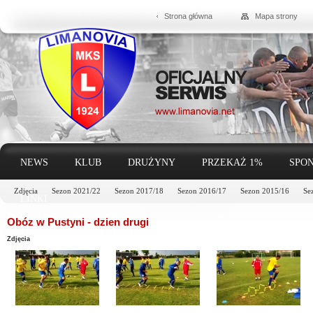
Strona główna
Mapa strony
NEWS
KLUB
DRUŻYNY
PRZEKAŻ 1%
SPON
Zdjęcia
Sezon 2021/22
Sezon 2017/18
Sezon 2016/17
Sezon 2015/16
Se
LINKI
Obóz w Pustyni - dzien drugi
Zdjęcia