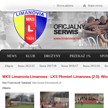
Strona główna
Mapa strony
NEWS
KLUB
DRUŻYNY
PRZEKAŻ 1%
SPON
Zdjęcia
Sezon 2021/22
Sezon 2017/18
Sezon 2016/17
Sezon 2015/16
Se
LINKI
MKS Limanovia Limanowa - LKS Płomień Limanowa (2:0). Wio
foto Franciszek Natanek
http://www.fotonatanek.pl
Zdjęcia