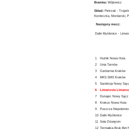
Bramka:
Wójtowicz
Skład:
Pietrzak - Trojań
Kordeczka, Mordarski, P
Następny mecz:
Dalin Myślenice
-
Liman
1
Hutnik Nowa Huta
2
Unia Tarnów
3
Garbarnia Kraków
4
MKS SMS Kraków
5
Sandecja Nowy Sąc
6
Limanovia Limano
7
Dunajec Nowy Sącz
8
Krakus Nowa Huta
9
Puszcza Niepołomic
10
Dalin Myślenice
11
Soła Oświęcim
12
Termalica Bruk-Bet 