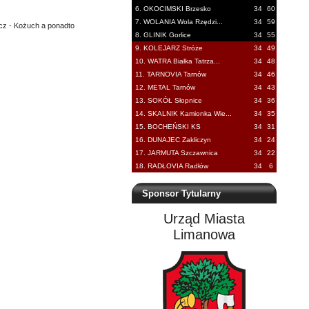
6. OKOCIMSKI Brzesko
34
60
7. WOLANIA Wola Rzędzi...
34
59
icz - Kożuch a ponadto
8. GLINIK Gorlice
34
55
9. KOLEJARZ Stróże
34
49
10. WATRA Białka Tatrza...
34
48
11. TARNOVIA Tarnów
34
46
12. METAL Tarnów
34
43
13. SOKÓŁ Słopnice
34
36
14. SKALNIK Kamionka Wie...
34
35
15. BOCHEŃSKI KS
34
31
16. DUNAJEC Zakliczyn
34
24
17. JARMUTA Szczawnica
34
22
18. RADŁOVIA Radłów
34
6
Sponsor Tytularny
Urząd Miasta
Limanowa