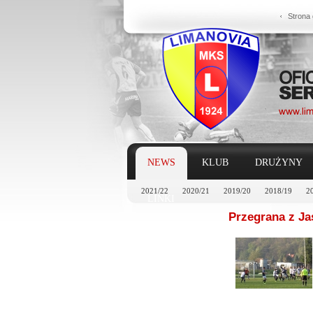
Strona
NEWS
KLUB
DRUŻYNY
2021/22
2020/21
2019/20
2018/19
2
LINKI
Przegrana z Ja