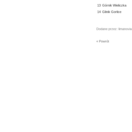
13
Górnik Wieliczka
14
Glinik Gorlice
Dodane przez: limanovia
« Powrót