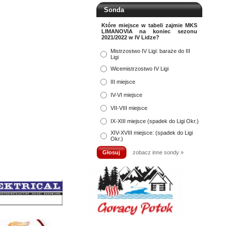
Sonda
Które miejsce w tabeli zajmie MKS
LIMANOVIA na koniec sezonu
2021/2022 w IV Lidze?
Mistrzostwo IV Ligi: baraże do III
Ligi
Wicemistrzostwo IV Ligi
III miejsce
IV-VI miejsce
VII-VIII miejsce
IX-XIII miejsce (spadek do Ligi Okr.)
XIV-XVIII miejsce: (spadek do Ligi
Okr.)
zobacz inne sondy »