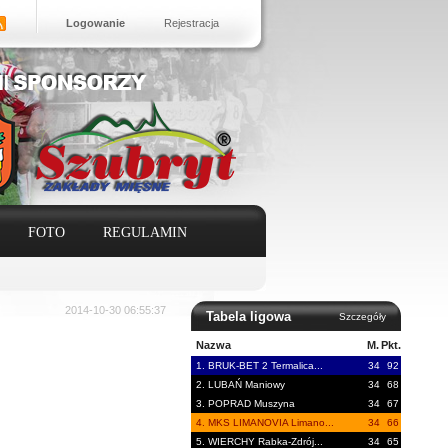
Logowanie
Rejestracja
FOTO
REGULAMIN
2014-10-30 06:55:37
Tabela ligowa
Szczegóły
Nazwa
M.
Pkt.
1. BRUK-BET 2 Termalica...
34
92
2. LUBAŃ Maniowy
34
68
3. POPRAD Muszyna
34
67
4. MKS LIMANOVIA Limano...
34
66
5. WIERCHY Rabka-Zdrój...
34
65