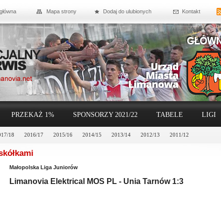
 główna
Mapa strony
Dodaj do ulubionych
Kontakt
PRZEKAŻ 1%
SPONSORZY 2021/22
TABELE
LIGI
017/18
2016/17
2015/16
2014/15
2013/14
2012/13
2011/12
skółkami
Małopolska Liga Juniorów
Limanovia Elektrical MOS PL - Unia Tarnów 1:3