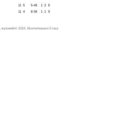
11
5
5-48
1
2
8
11
4
8-38
1
1
9
, wyświetleń: 6324, Skomentowano 0 razy