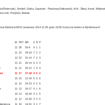
ski(Śmierciak), Smoleń, Dutka, Gąsiorek - Piaskowy(Sułkowski), Król - Śliwa, Kurek, Wójtow
iszczek, Porębski, Bubula
ovia Elektrical MOS Limanowa
2014-11-05
godz.18:00 /sztuczne boisko w Myślenicach/
M
PKT
BR
Z
R
P
11
28
55-6
9
1
1
11
23
29-10
7
2
2
12
23
31-14
7
2
3
12
21
26-14
6
3
3
z
11
21
20-12
7
0
4
wa
11
17
27-18
4
5
2
10
15
12-18
5
0
5
11
14
24-23
4
2
5
e
11
13
16-17
4
1
6
10
13
16-26
4
1
5
11
12
22-30
3
3
5
Nieciecza
11
10
14-31
3
1
7