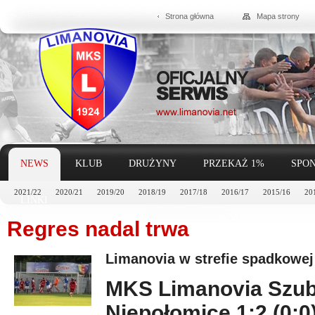
Strona główna
Mapa strony
NEWS
KLUB
DRUŻYNY
PRZEKAŻ 1%
SPON
2021/22
2020/21
2019/20
2018/19
2017/18
2016/17
2015/16
20
LINKI
Regres nadal trwa
Limanovia w strefie spadkowej
MKS Limanovia Szub
Niepołomice 1:2 (0:0