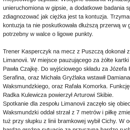
unieruchomiona w gipsie, a dodatkowe badania s
zdiagnozować jak ciężka jest ta kontuzja. Trzyma
kontuzja ta nie poskutkowała dłuższą przerwą w
potrzebny w walce o ligowe punkty.
Trener Kasperczyk na mecz z Puszczą dokonał z
Limanovii. W miejsce pauzującego za żółte kartk
Pawła Czajkę. Do wyjściowego składu za Józefa
Serafina, oraz Michała Gryźlaka wstawił Damiana
Waksmundzkiego, oraz Rafała Komorka. Funkcję 
Radka Kulewicza powierzył Arturowi Skibie.
Spotkanie dla zespołu Limanovii zaczęło się obie
Waksmundzki oddał strzał z 7 metrów i piłkę zmi
tuż przy słupku z linii bramkowej wybił Cichy. W
bardzo groźną sytuacje za przyczyną bardzo ruc