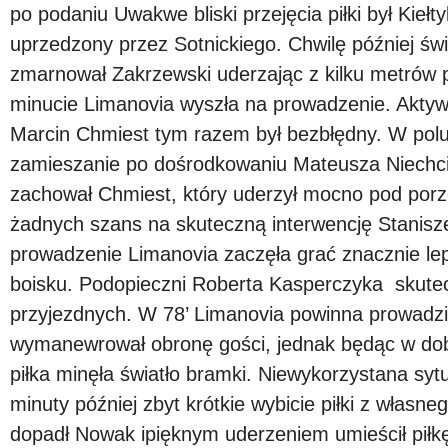
po podaniu Uwakwe bliski przejęcia piłki był Kiełt
uprzedzony przez Sotnickiego. Chwilę później św
zmarnował Zakrzewski uderzając z kilku metrów 
minucie Limanovia wyszła na prowadzenie. Aktyw
Marcin Chmiest tym razem był bezbłędny. W pol
zamieszanie po dośrodkowaniu Mateusza Niechcia
zachował Chmiest,
który uderzył mocno pod porz
żadnych szans na skuteczną interwencję Stanisz
prowadzenie Limanovia zaczęła grać znacznie lep
boisku. Podopieczni Roberta Kasperczyka skutecz
przyjezdnych. W 78’ Limanovia powinna prowadzić
wymanewrował obronę gości, jednak będąc w dobr
piłka minęła światło bramki. Niewykorzystana syt
minuty później
zbyt krótkie wybicie piłki z własne
dopadł Nowak i
pięknym uderzeniem umieścił piłk