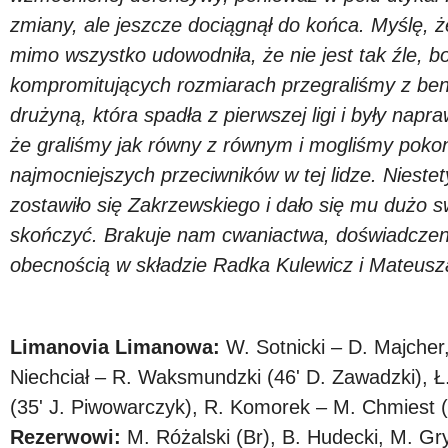
zmiany, ale jeszcze dociągnął do końca. Myślę,
mimo wszystko udowodniła, że nie jest tak źle, 
kompromitujących rozmiarach przegraliśmy z beni
drużyną, która spadła z pierwszej ligi i były nap
że graliśmy jak równy z równym i mogliśmy pok
najmocniejszych przeciwników w tej lidze. Niestety 
zostawiło się Zakrzewskiego i dało się mu dużo s
skończyć. Brakuje nam cwaniactwa, doświadczenia
obecnością w składzie Radka Kulewicz i Mateusz
Limanovia Limanowa:
W. Sotnicki – D. Majcher,
Niechciał – R. Waksmundzki (46' D. Zawadzki), Ł. 
(35' J. Piwowarczyk), R. Komorek – M. Chmiest (8
Rezerwowi:
M. Różalski (Br), B. Hudecki, M. Gry