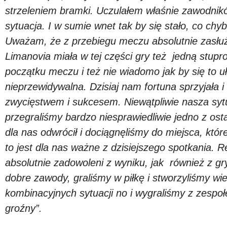
strzeleniem bramki. Uczulałem właśnie zawodni
sytuacja. I w sumie wnet tak by się stało, co chyb
Uważam, że z przebiegu meczu absolutnie zasłuży
Limanovia miała w tej części gry też jedną stup
początku meczu i też nie wiadomo jak by się to uło
nieprzewidywalna. Dzisiaj nam fortuna sprzyjała 
zwycięstwem i sukcesem. Niewątpliwie nasza sytu
przegraliśmy bardzo niesprawiedliwie jedno z ostat
dla nas odwrócił i dociągnęliśmy do miejsca, któr
to jest dla nas ważne z dzisiejszego spotkania.
absolutnie zadowoleni z wyniku, jak również z gr
dobre zawody, graliśmy w piłkę i stworzyliśmy wi
kombinacyjnych sytuacji no i wygraliśmy z zespoł
groźny”.