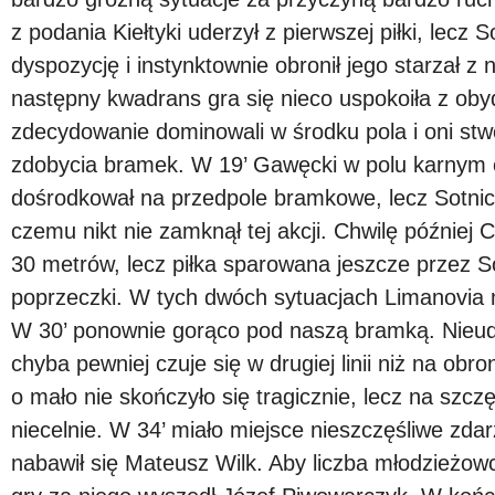
z podania Kiełtyki uderzył z pierwszej piłki, lecz 
dyspozycję i instynktownie obronił jego starzał z 
następny kwadrans gra się nieco uspokoiła z obyd
zdecydowanie dominowali w środku pola i oni stw
zdobycia bramek. W 19’ Gawęcki w polu karnym o
dośrodkował na przedpole bramkowe, lecz Sotnicki
czemu nikt nie zamknął tej akcji. Chwilę później 
30 metrów, lecz piłka sparowana jeszcze przez So
poprzeczki. W tych dwóch sytuacjach Limanovia
W 30’ ponownie gorąco pod naszą bramką. Nieudo
chyba pewniej czuje się w drugiej linii niż na obron
o mało nie skończyło się tragicznie, lecz na szc
niecelnie. W 34’ miało miejsce nieszczęśliwe zdar
nabawił się Mateusz Wilk. Aby liczba młodzieżow