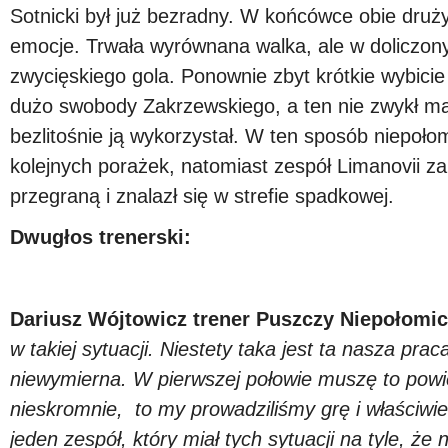
Sotnicki był już bezradny.
W końcówce obie druży
emocje. Trwała wyrównana walka, ale w doliczon
zwycięskiego gola.
Ponownie zbyt krótkie wybicie
dużo swobody Zakrzewskiego, a ten nie zwykł mar
bezlitośnie ją wykorzystał. W ten sposób niepoło
kolejnych porażek, natomiast zespół Limanovii z
przegraną i znalazł się w strefie spadkowej.
Dwugłos trenerski:
Dariusz Wójtowicz trener Puszczy Niepołomic
w takiej sytuacji. Niestety taka jest ta nasza prac
niewymierna. W pierwszej połowie muszę to powi
nieskromnie, to my prowadziliśmy grę i właściwie 
jeden zespół, który miał tych sytuacji na tyle, ż