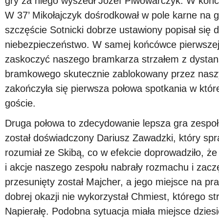
gry za niego wyszedł Józef Piwowarczyk. W końc
W 37’ Mikołajczyk dośrodkował w pole karne na 
szczęście Sotnicki dobrze ustawiony popisał się 
niebezpieczeństwo. W samej końcówce pierwszej
zaskoczyć naszego bramkarza strzałem z dystan
bramkowego skutecznie zablokowany przez nasz
zakończyła się pierwsza połowa spotkania w które
goście.
Druga połowa to zdecydowanie lepsza gra zespo
został doświadczony Dariusz Zawadzki, który spraw
rozumiał ze Skibą, co w efekcie doprowadziło, że
i akcje naszego zespołu nabrały rozmachu i zaczęły
przesunięty został Majcher, a jego miejsce na pr
dobrej okazji nie wykorzystał Chmiest, którego st
Napierałę. Podobna sytuacja miała miejsce dzies