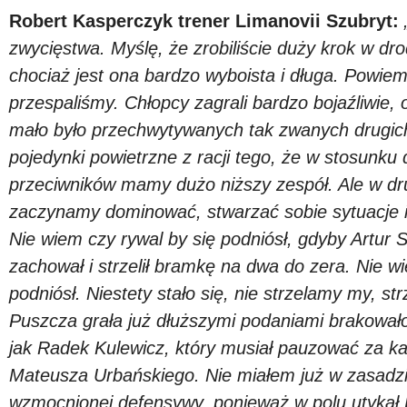
Robert Kasperczyk trener Limanovii Szubryt:
zwycięstwa. Myślę, że zrobiliście duży krok w dro
chociaż jest ona bardzo wyboista i długa. Powie
przespaliśmy. Chłopcy zagrali bardzo bojaźliwie,
mało było przechwytywanych tak zwanych drugich
pojedynki powietrzne z racji tego, że w stosunku 
przeciwników mamy dużo niższy zespół. Ale w dr
zaczynamy dominować, stwarzać sobie sytuacje 
Nie wiem czy rywal by się podniósł, gdyby Artur Sk
zachował i strzelił bramkę na dwa do zera. Nie w
podniósł. Niestety stało się, nie strzelamy my, s
Puszcza grała już dłuższymi podaniami brakował
jak Radek Kulewicz, który musiał pauzować za ka
Mateusza Urbańskiego. Nie miałem już w zasadzi
wzmocnionej defensywy, ponieważ w polu utykał P