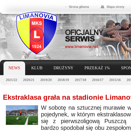
Strona główna
Mapa strony
NEWS
KLUB
DRUŻYNY
PRZEKAŻ 1%
SPON
2021/22
2020/21
2019/20
2018/19
2017/18
2016/17
2015/16
20
LINKI
Ekstraklasa grała na stadionie Limano
W sobotę na sztucznej murawie w
pojedynek, w którym ekstraklaso
się z pierwszoligową Puszczą N
bardzo spodobał się obu zespołom