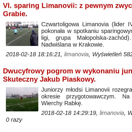
VI. sparing Limanovii: z pewnym zwy
Grabie.
Czwartoligowa Limanovia (lider I
pokonała w spotkaniu sparingowym
ligi, grupa Małopolska-zachó
Nadwiślana w Krakowie.
2018-02-18 18:16:21,
limanovia
, Wyświetleń 58
Dwucyfrowy pogrom w wykonaniu jun
Skuteczny Jakub Piaskowy.
Juniorzy młodsi Limanovii rozegra
okresie przygotowawczym. Na 
Wierchy Rabkę.
2018-02-18 14:29:19,
limanovia
, 
0 razy