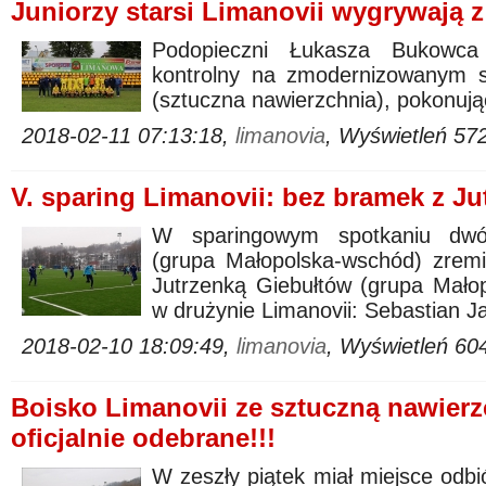
Juniorzy starsi Limanovii wygrywają z
Podopieczni Łukasza Bukowca
kontrolny na zmodernizowanym s
(sztuczna nawierzchnia), pokonuj
2018-02-11 07:13:18,
limanovia
, Wyświetleń 57
V. sparing Limanovii: bez bramek z Ju
W sparingowym spotkaniu dwó
(grupa Małopolska-wschód) zrem
Jutrzenką Giebułtów (grupa Małop
w drużynie Limanovii: Sebastian J
2018-02-10 18:09:49,
limanovia
, Wyświetleń 60
Boisko Limanovii ze sztuczną nawierzc
oficjalnie odebrane!!!
W zeszły piątek miał miejsce odb