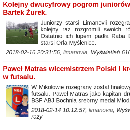
Kolejny dwucyfrowy pogrom juniorów 
Bartek Żurek.
Juniorzy starsi Limanovii rozegra
kolejny raz rozgromili swoich r
Ostatnio ich łupem padła Raba 
starsi Orła Myślenice.
2018-02-16 20:31:56,
limanovia
, Wyświetleń 61
Paweł Matras wicemistrzem Polski i k
w futsalu.
W Mikołowie rozegrany został finałowy
futsalu. Paweł Matras jako kapitan 
BSF ABJ Bochnia srebrny medal Młodz
2018-02-14 10:12:57,
limanovia
, Wyś
razy