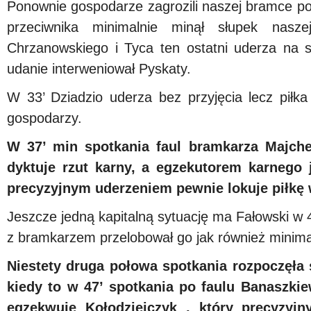
Ponownie gospodarze zagrozili naszej bramce po 
przeciwnika minimalnie minął słupek nasze
Chrzanowskiego i Tyca ten ostatni uderza na 
udanie interweniował Pyskaty.
W 33’ Dziadzio uderza bez przyjęcia lecz piłka
gospodarzy.
W 37’ min spotkania faul bramkarza Majche
dyktuje rzut karny, a egzekutorem karnego
precyzyjnym uderzeniem pewnie lokuje piłkę
Jeszcze jedną kapitalną sytuację ma Fałowski w 
z bramkarzem przelobował go jak również minima
Niestety druga połowa spotkania rozpoczęła s
kiedy to w 47’ spotkania po faulu Banaszki
egzekwuje Kołodziejczyk , który precyzy