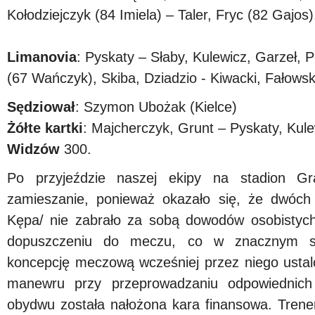
Kołodziejczyk (84 Imiela) – Taler, Fryc (82 Gajos)
Limanovia
: Pyskaty – Słaby, Kulewicz, Garzeł, 
(67 Wańczyk), Skiba, Dziadzio - Kiwacki, Fałowsk
Sędziował
: Szymon Ubożak (Kielce)
Żółte kartki
: Majcherczyk, Grunt – Pyskaty, Kule
Widzów
300.
Po przyjeździe naszej ekipy na stadion G
zamieszanie, ponieważ okazało się, że dwóch
Kępa/ nie zabrało za sobą dowodów osobistych 
dopuszczeniu do meczu, co w znacznym sto
koncepcję meczową wcześniej przez niego ustalo
manewru przy przeprowadzaniu odpowiednich
obydwu została nałożona kara finansowa. Trener