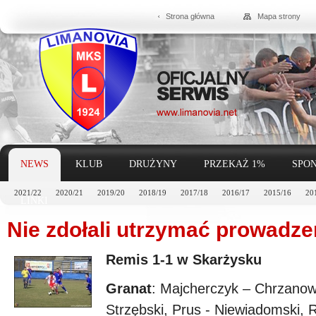
Strona główna
Mapa strony
NEWS
KLUB
DRUŻYNY
PRZEKAŻ 1%
SPON
2021/22
2020/21
2019/20
2018/19
2017/18
2016/17
2015/16
20
LINKI
Nie zdołali utrzymać prowadze
Remis 1-1 w Skarżysku
Granat
: Majcherczyk – Chrzanow
Strzębski, Prus - Niewiadomski, 