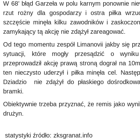
W 68’ błąd Garzeła w polu karnym ponownie nie
rzut rożny dla gospodarzy i ostra piłka wr
szczęście minęła kilku zawodników i zaskocz
zamykający tą akcję nie zdążył zareagować.
Od tego momentu zespół Limanovii jakby się prze
sytuacji, które mogły przesądzić o wynik
przeprowadził akcję prawą stroną dograł na 10
ten nieczysto uderzył i piłka minęła cel. Nastę
Dziadzio nie zdążył do płaskiego dośrodkowan
bramki.
Obiektywnie trzeba przyznać, że remis jako wyni
drużyn.
statystyki źródło: zksgranat.info