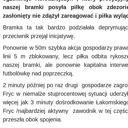
naszej bramki posyła piłkę obok zdezori
zasłonięty nie zdążył zareagować i piłka wyl
Bramka ta tak bardzo podziałała deprymują
przeciwnik przejął inicjatywę.
Ponownie w 50m szybka akcja gospodarzy prawą s
linii 5 m zblokowany, lecz piłka odbita ryko
naszej bramki, ale ponownie kapitalna interwe
futbolówkę nad poprzeczką.
2 minuty później po raz drugi gospodarze zagroz
Fryc w niemalże stuprocentowej sytuacji uderz
więcej jak 3 minuty dośrodkowanie Łakomskieg
Fryc /najbardziej aktywny zawodnik w tej części
przeszła obok spojenia.